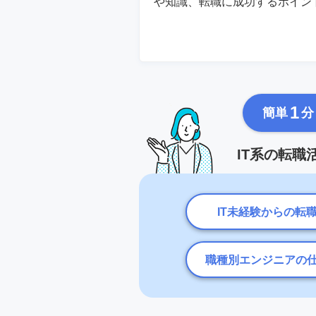
や知識、転職に成功するポイン
1
簡単
分
IT系の転
IT未経験からの転
職種別エンジニアの