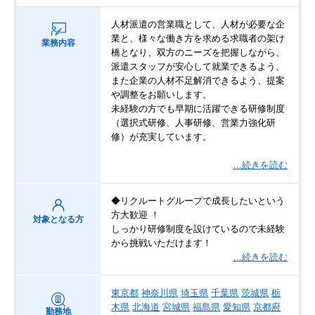
人材派遣の営業職として、人材が必要な企
業と、様々な働き方を求める求職者の架け
業務内容
橋となり、双方のニーズを把握しながら、
派遣スタッフが安心して就業できるよう、
また企業の人材不足解消できるよう、提案
や調整をお願いします。
未経験の方でも早期に活躍できる研修制度
（選択式研修、人事研修、営業力強化研
修）が充実しています。
…続きを読む
◆リクルートグループで成長したいという
方大歓迎 ！
対象となる方
しっかり研修制度を設けているので未経験
から挑戦いただけます！
…続きを読む
東京都
神奈川県
埼玉県
千葉県
茨城県
栃
木県
北海道
宮城県
福島県
愛知県
京都府
勤務地