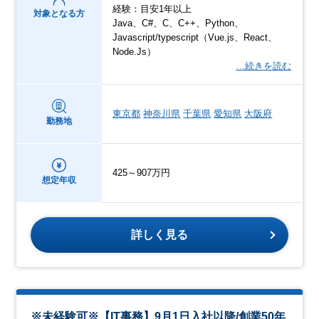
経験：目安1年以上
対象となる方
Java、C#、C、C++、Python、
Javascript/typescript（Vue.js、React、
Node.Js）
…続きを読む
東京都
神奈川県
千葉県
愛知県
大阪府
勤務地
425～907万円
想定年収
詳しく見る
※未経験可※【IT事務】9月1日入社以降/創業50年