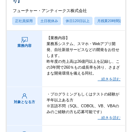
り】
フューチャー・アンティークス株式会社
正社員採用
土日祝休み
休日120日以上
月残業20時間以内
【業務内容】
業務系システム、スマホ・Webアプリ開
業務内容
発、自社新規サービスなどの開発をお任せ
します。
昨年度の売上高は26億円以上を記録し、こ
の3年間で260％もの成長率を誇り、さまざ
まな開発環境を備える同社。
…続きを読む
・プログラミングもしくはテストの経験が
半年以上ある方
対象となる方
※言語不問（SQL、COBOL、VB、VBAの
みのご経験の方も応募可能です）
…続きを読む