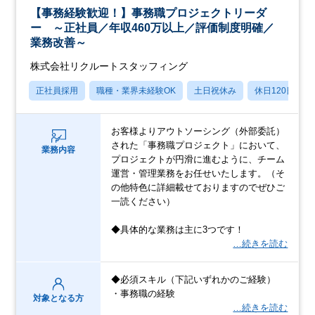
【事務経験歓迎！】事務職プロジェクトリーダ
ー ～正社員／年収460万以上／評価制度明確／
業務改善～
株式会社リクルートスタッフィング
正社員採用
職種・業界未経験OK
土日祝休み
休日120日以上
お客様よりアウトソーシング（外部委託）
された「事務職プロジェクト」において、
業務内容
プロジェクトが円滑に進むように、チーム
運営・管理業務をお任せいたします。（そ
の他特色に詳細載せておりますのでぜひご
一読ください）
◆具体的な業務は主に3つです！
…続きを読む
◆必須スキル（下記いずれかのご経験）
・事務職の経験
対象となる方
…続きを読む