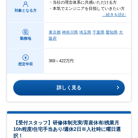
・当社の理念体系に共感いただける方
・本気でエンジニアを目指していきたい方
対象となる方
…続きを読む
東京都
神奈川県
埼玉県
千葉県
愛知県
大
阪府
勤務地
369～422万円
想定年収
詳しく見る
【受付スタッフ】研修体制充実/育産休有/残業月
10h程度/住宅手当あり/週休2日※入社時に曜日選
択！