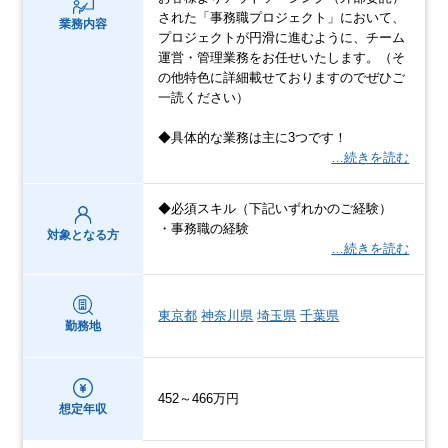
された「事務職プロジェクト」において、
業務内容
プロジェクトが円滑に進むように、チーム
運営・管理業務をお任せいたします。（そ
の他特色に詳細載せておりますのでぜひご
一読ください）
◆具体的な業務は主に3つです！
…続きを読む
◆必須スキル（下記いずれかのご経験）
・事務職の経験
対象となる方
…続きを読む
東京都
神奈川県
埼玉県
千葉県
勤務地
452～466万円
想定年収