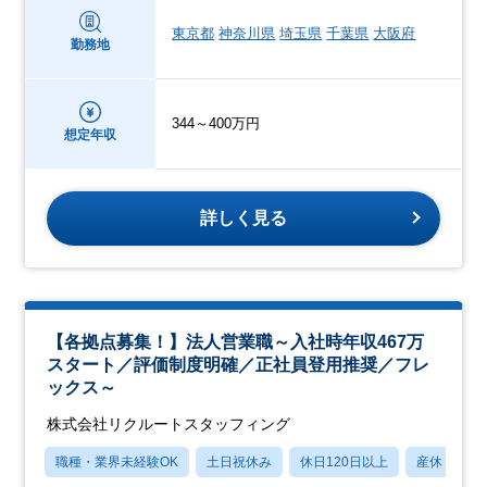
東京都
神奈川県
埼玉県
千葉県
大阪府
勤務地
344～400万円
想定年収
詳しく見る
【各拠点募集！】法人営業職～入社時年収467万
スタート／評価制度明確／正社員登用推奨／フレ
ックス～
株式会社リクルートスタッフィング
職種・業界未経験OK
土日祝休み
休日120日以上
産休・育休