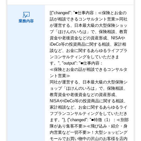
[{"changed": "■仕事内容：≪保険とお金の
話が相談できるコンサルタント営業≫同社
業務内容
が運営する、日本最大級の大型保険ショッ
プ「ほけんのいろは」で、保険相談、教育
資金や老後資金などの資産形成、NISAや
iDeCo等の投資商品に関する相談、家計相
談など、お金に関するあらゆるライフプラ
ンコンサルティングをしていただきま
す。", "output": "■仕事内容：
≪保険とお金の話が相談できるコンサルタ
ント営業≫
同社が運営する、日本最大級の大型保険シ
ョップ「ほけんのいろは」で、保険相談、
教育資金や老後資金などの資産形成、
NISAやiDeCo等の投資商品に関する相談、
家計相談など、お金に関するあらゆるライ
フプランコンサルティングをしていただき
ます。"}, {"changed": "■特徴（1）：≪別部
隊があり集客不要≫≪飛び込み・紹介・身
内営業など一切不要≫！大型ショッピング
モールでお買い物中の沢山のお客様を店内