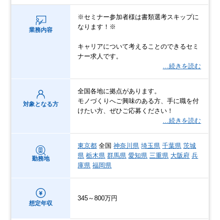
※セミナー参加者様は書類選考スキップに
なります！※
業務内容
キャリアについて考えることのできるセミ
ナー求人です。
…続きを読む
全国各地に拠点があります。
モノづくりへご興味のある方、手に職を付
対象となる方
けたい方、ぜひご応募ください！
…続きを読む
東京都
全国
神奈川県
埼玉県
千葉県
茨城
県
栃木県
群馬県
愛知県
三重県
大阪府
兵
勤務地
庫県
福岡県
345～800万円
想定年収