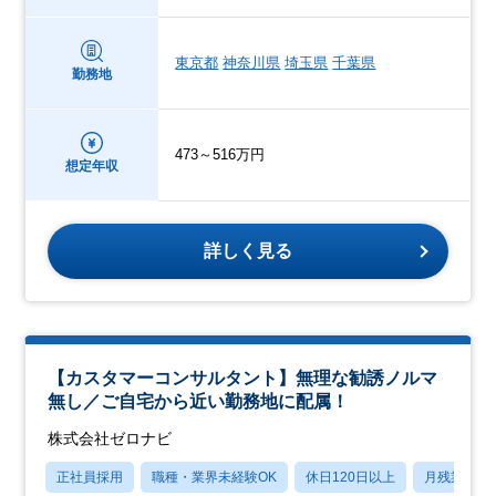
東京都
神奈川県
埼玉県
千葉県
勤務地
473～516万円
想定年収
詳しく見る
【カスタマーコンサルタント】無理な勧誘ノルマ
無し／ご自宅から近い勤務地に配属！
株式会社ゼロナビ
正社員採用
職種・業界未経験OK
休日120日以上
月残業20