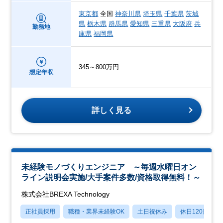
東京都
全国
神奈川県
埼玉県
千葉県
茨城
県
栃木県
群馬県
愛知県
三重県
大阪府
兵
勤務地
庫県
福岡県
345～800万円
想定年収
詳しく見る
未経験モノづくりエンジニア ～毎週水曜日オン
ライン説明会実施/大手案件多数/資格取得無料！～
株式会社BREXA Technology
正社員採用
職種・業界未経験OK
土日祝休み
休日120日以上