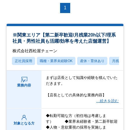
1
※関東エリア【第二新卒歓迎/月残業20h以下/理系
社員・男性社員も活躍/効率を考えた店舗運営】
株式会社西松屋チェーン
正社員採用
職種・業界未経験OK
産休・育休あり
月残業20
まずは店長として知識や経験を積んでいた
だきます。
業務内容
【店長としての具体的な業務内容】
…続きを読む
◆転勤可能な方（初任地は考慮しま
す） ◆業界未経験者・第二新卒歓迎
対象となる方
◆人物・意欲重視の採用を実施しま