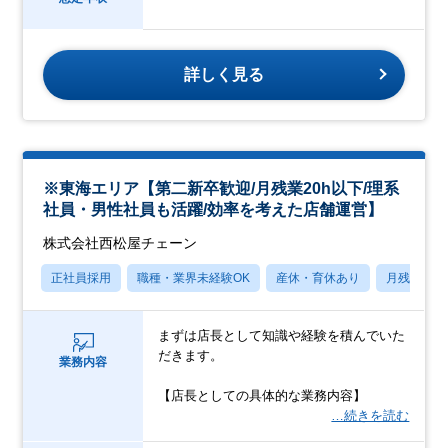
詳しく見る
※東海エリア【第二新卒歓迎/月残業20h以下/理系
社員・男性社員も活躍/効率を考えた店舗運営】
株式会社西松屋チェーン
正社員採用
職種・業界未経験OK
産休・育休あり
月残業20
まずは店長として知識や経験を積んでいた
だきます。
業務内容
【店長としての具体的な業務内容】
…続きを読む