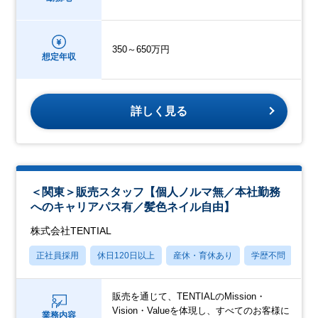
350～650万円
想定年収
詳しく見る
＜関東＞販売スタッフ【個人ノルマ無／本社勤務
へのキャリアパス有／髪色ネイル自由】
株式会社TENTIAL
正社員採用
休日120日以上
産休・育休あり
学歴不問
上
販売を通じて、TENTIALのMission・
Vision・Valueを体現し、すべてのお客様に
業務内容