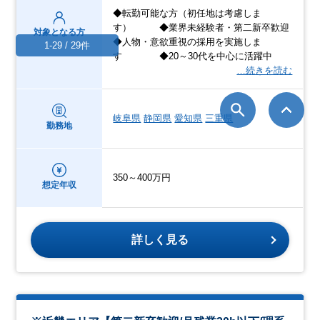
◆転勤可能な方（初任地は考慮しま
す） ◆業界未経験者・第二新卒歓迎
対象となる方
◆人物・意欲重視の採用を実施しま
1-29 / 29件
す ◆20～30代を中心に活躍中
…続きを読む
岐阜県
静岡県
愛知県
三重県
勤務地
350～400万円
想定年収
詳しく見る