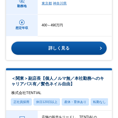
東京都
神奈川県
勤務地
400～490万円
想定年収
詳しく見る
＜関東＞副店長【個人ノルマ無／本社勤務へのキ
ャリアパス有／髪色ネイル自由】
株式会社TENTIAL
正社員採用
休日120日以上
産休・育休あり
転勤なし
学
店舗の販売をリードし、TENTIALの