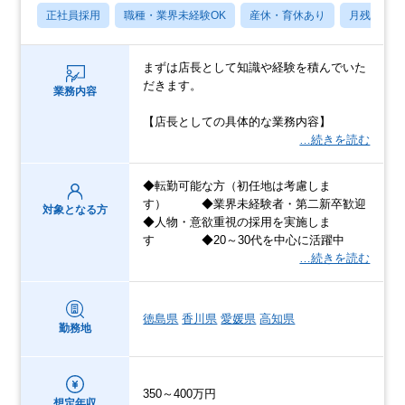
正社員採用
職種・業界未経験OK
産休・育休あり
月残業20
まずは店長として知識や経験を積んでいた
だきます。
業務内容
【店長としての具体的な業務内容】
…続きを読む
◆転勤可能な方（初任地は考慮しま
す） ◆業界未経験者・第二新卒歓迎
対象となる方
◆人物・意欲重視の採用を実施しま
す ◆20～30代を中心に活躍中
…続きを読む
徳島県
香川県
愛媛県
高知県
勤務地
350～400万円
想定年収