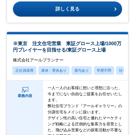
詳しく見る
※東京 注文住宅営業 東証グロース上場/1000万
円プレイヤーを目指せる/東証グロース上場
株式会社アールプランナー
正社員採用
産休・育休あり
賞与あり
学歴不問
社宅・住
一人一人のお客様に想いと理想に沿った、
今までにない自由なご提案をお任せいたし
業務内容
ます。
弊社住宅ブランド『アールギャラリー』の
分譲住宅をメインに扱います。
デザイン性の高い住宅と優れたマーケティ
ング戦略による圧倒的な集客力を背景とし
た、飛び込み営業などの探客活動が不要な