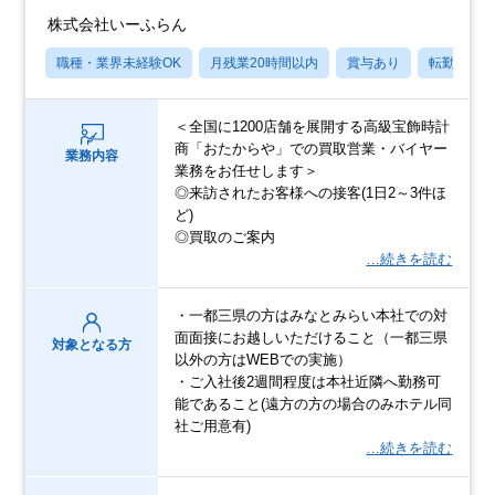
株式会社いーふらん
職種・業界未経験OK
月残業20時間以内
賞与あり
転勤なし
＜全国に1200店舗を展開する高級宝飾時計
商「おたからや」での買取営業・バイヤー
業務内容
業務をお任せします＞
◎来訪されたお客様への接客(1日2～3件ほ
ど)
◎買取のご案内
…続きを読む
・一都三県の方はみなとみらい本社での対
面面接にお越しいただけること（一都三県
対象となる方
以外の方はWEBでの実施）
・ご入社後2週間程度は本社近隣へ勤務可
能であること(遠方の方の場合のみホテル同
社ご用意有)
…続きを読む