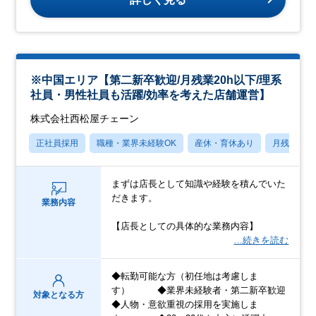
※中国エリア【第二新卒歓迎/月残業20h以下/理系
社員・男性社員も活躍/効率を考えた店舗運営】
株式会社西松屋チェーン
正社員採用
職種・業界未経験OK
産休・育休あり
月残業20
まずは店長として知識や経験を積んでいた
だきます。
業務内容
【店長としての具体的な業務内容】
…続きを読む
◆転勤可能な方（初任地は考慮しま
す） ◆業界未経験者・第二新卒歓迎
対象となる方
◆人物・意欲重視の採用を実施しま