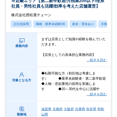
※近畿エリア【第二新卒歓迎/月残業20h以下/理系
社員・男性社員も活躍/効率を考えた店舗運営】
株式会社西松屋チェーン
正社員採用
職種・業界未経験OK
産休・育休あり
月残業20
まずは店長として知識や経験を積んでいた
だきます。
業務内容
【店長としての具体的な業務内容】
…続きを読む
◆転勤可能な方（初任地は考慮しま
す） ◆業界未経験者・第二新卒歓迎
対象となる方
◆人物・意欲重視の採用を実施しま
す ◆20～30代を中心に活躍中
…続きを読む
滋賀県
京都府
大阪府
兵庫県
奈良県
和歌
山県
勤務地