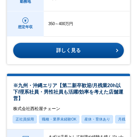
勤務地
350～400万円
想定年収
詳しく見る
※九州・沖縄エリア【第二新卒歓迎/月残業20h以
下/理系社員・男性社員も活躍/効率を考えた店舗運
営】
株式会社西松屋チェーン
正社員採用
職種・業界未経験OK
産休・育休あり
月残業20
まずは店長として知識や経験を積んでいた