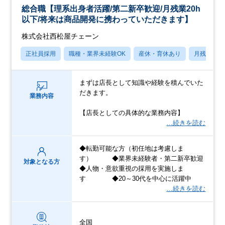
総合職【理系出身者活躍/第二新卒歓迎/月残業20h
以下/将来は商品開発に携わっていただきます】
株式会社西松屋チェーン
正社員採用
職種・業界未経験OK
産休・育休あり
月残業20
まずは店長として知識や経験を積んでいた
だきます。
業務内容
【店長としての具体的な業務内容】
…続きを読む
◆転勤可能な方（初任地は考慮しま
す） ◆業界未経験者・第二新卒歓迎
対象となる方
◆人物・意欲重視の採用を実施しま
す ◆20～30代を中心に活躍中
…続きを読む
全国