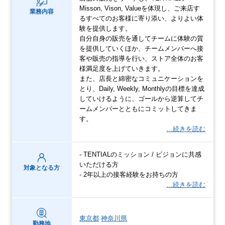
Misson, Vison, Valueを体現し、ご来店す
業務内容
るすべてのお客様に寄り添い、よりよい体
験を提供します。
自分自身の販売を通してチームに体験の質
を提供していくほか、チームメンバーへ接
客や販売の指導を行い、ストア全体のお客
様満足度を上げていきます。
また、店長と綿密なコミュニケーションを
とり、Daily, Weekly, Monthlyの目標を達成
していけるように、ゴールから逆算してチ
ームメンバーとともにコミットしてきま
す。
…続きを読む
- TENTIALのミッション / ビジョンに共感
いただける方
対象となる方
- 2年以上の接客経験をお持ちの方
…続きを読む
東京都
神奈川県
勤務地