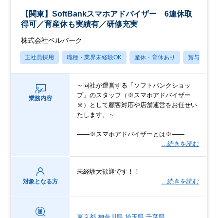
【関東】SoftBankスマホアドバイザー 6連休取
得可／育産休も実績有／研修充実
株式会社ベルパーク
正社員採用
職種・業界未経験OK
産休・育休あり
賞与あり
～同社が運営する「ソフトバンクショッ
プ」のスタッフ（※スマホアドバイザー
業務内容
※）として顧客対応や店舗運営をお任せい
たします。～
――※スマホアドバイザーとは※――
…続きを読む
未経験大歓迎です！！
…続きを読む
対象となる方
東京都
神奈川県
埼玉県
千葉県