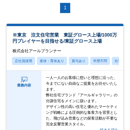
1
※東京 注文住宅営業 東証グロース上場/1000万
円プレイヤーを目指せる/東証グロース上場
株式会社アールプランナー
正社員採用
産休・育休あり
賞与あり
学歴不問
社宅・住
一人一人のお客様に想いと理想に沿った、
今までにない自由なご提案をお任せいたし
業務内容
ます。
弊社住宅ブランド『アールギャラリー』の
分譲住宅をメインに扱います。
デザイン性の高い住宅と優れたマーケティ
ング戦略による圧倒的な集客力を背景とし
た、飛び込み営業などの探客活動が不要な
完全反響営業スタイル。
…続きを読む