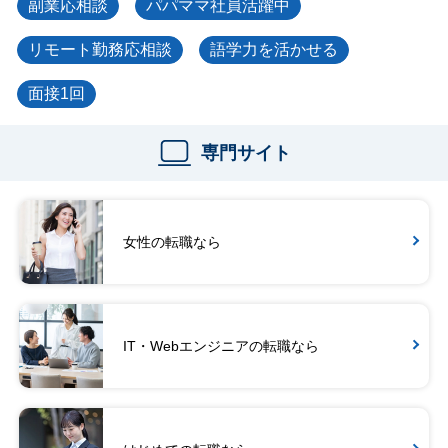
副業応相談
パパママ社員活躍中
リモート勤務応相談
語学力を活かせる
面接1回
専門サイト
女性の転職なら
IT・Webエンジニアの転職なら