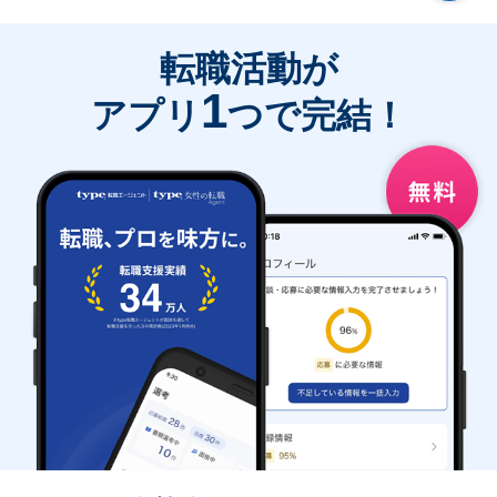
転職活動が
1
アプリ
つで完結！