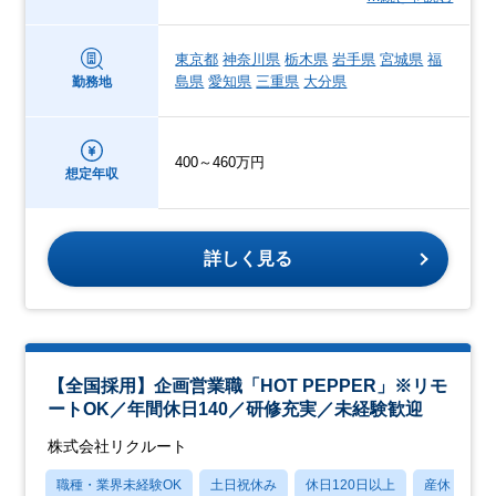
東京都
神奈川県
栃木県
岩手県
宮城県
福
島県
愛知県
三重県
大分県
勤務地
400～460万円
想定年収
詳しく見る
【全国採用】企画営業職「HOT PEPPER」※リモ
ートOK／年間休日140／研修充実／未経験歓迎
株式会社リクルート
職種・業界未経験OK
土日祝休み
休日120日以上
産休・育休