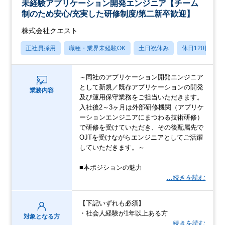
未経験アプリケーション開発エンジニア【チーム
制のため安心/充実した研修制度/第二新卒歓迎】
株式会社クエスト
正社員採用
職種・業界未経験OK
土日祝休み
休日120日以上
～同社のアプリケーション開発エンジニア
として新規／既存アプリケーションの開発
業務内容
及び運用保守業務をご担当いただきます。
入社後2～3ヶ月は外部研修機関（アプリケ
ーションエンジニアにまつわる技術研修）
で研修を受けていただき、その後配属先で
OJTを受けながらエンジニアとしてご活躍
していただきます。～
■本ポジションの魅力
…続きを読む
【下記いずれも必須】
・社会人経験が1年以上ある方
対象となる方
…続きを読む