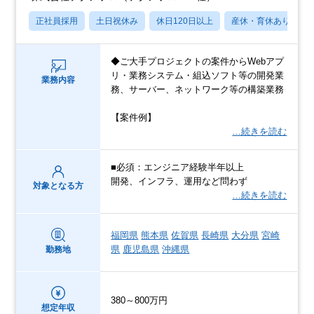
正社員採用
土日祝休み
休日120日以上
産休・育休あり
◆ご大手プロジェクトの案件からWebアプ
リ・業務システム・組込ソフト等の開発業
業務内容
務、サーバー、ネットワーク等の構築業務
【案件例】
…続きを読む
■必須：エンジニア経験半年以上
開発、インフラ、運用など問わず
対象となる方
…続きを読む
福岡県
熊本県
佐賀県
長崎県
大分県
宮崎
県
鹿児島県
沖縄県
勤務地
380～800万円
想定年収