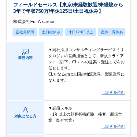
フィールドセールス【東京/未経験歓迎/未経験から
3年で年収750万/年休125日/土日祝休み】
株式会社For A-career
正社員採用
土日祝休み
休日120日以上
産休・育休あり
▼同社採用コンサルティングサービス『リ
クロジ』の営業担当として、新規クライア
業務内容
ント（以下、CL）への提案～受注までをお
任せします。
CLとなるのは全国の物流業界、製造業界に
なります。
…続きを読む
▼必須スキル
・1年以上の顧客折衝経験（接客、新規営
対象となる方
業、既存営業）
…続きを読む