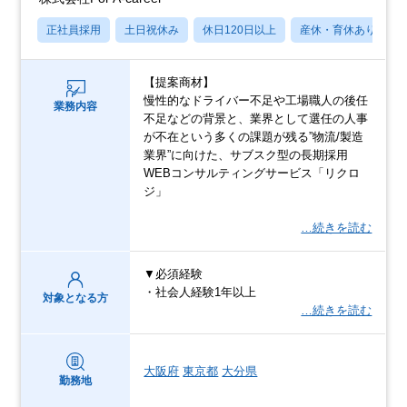
正社員採用
土日祝休み
休日120日以上
産休・育休あり
【提案商材】
慢性的なドライバー不足や工場職人の後任
業務内容
不足などの背景と、業界として選任の人事
が不在という多くの課題が残る”物流/製造
業界”に向けた、サブスク型の長期採用
WEBコンサルティングサービス「リクロ
ジ」
…続きを読む
▼必須経験
・社会人経験1年以上
対象となる方
…続きを読む
大阪府
東京都
大分県
勤務地