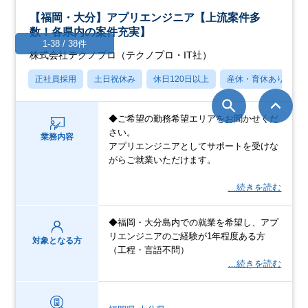
【福岡・大分】アプリエンジニア【上流案件多
数！各県内の案件充実】
1-38 / 38件
株式会社テクノプロ（テクノプロ・IT社）
正社員採用
土日祝休み
休日120日以上
産休・育休あり
◆ご希望の勤務希望エリアをお聞かせくだ
さい。
業務内容
アプリエンジニアとしてサポートを受けな
がらご就業いただけます。
…続きを読む
◆福岡・大分島内での就業を希望し、アプ
リエンジニアのご経験が1年程度ある方
対象となる方
（工程・言語不問）
…続きを読む