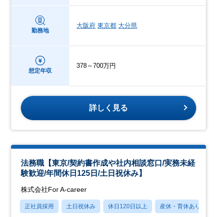
大阪府
東京都
大分県
勤務地
378～700万円
想定年収
詳しく見る
法務職【東京/契約書作成や社内相談窓口/実務未経
験歓迎/年間休日125日/土日祝休み】
株式会社For A-career
正社員採用
土日祝休み
休日120日以上
産休・育休あり