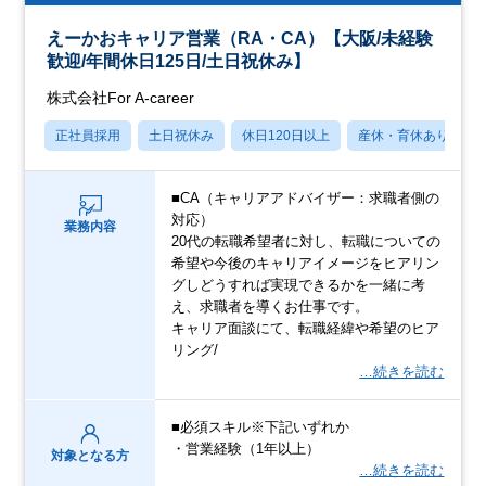
えーかおキャリア営業（RA・CA）【大阪/未経験
歓迎/年間休日125日/土日祝休み】
株式会社For A-career
正社員採用
土日祝休み
休日120日以上
産休・育休あり
■CA（キャリアアドバイザー：求職者側の
対応）
業務内容
20代の転職希望者に対し、転職についての
希望や今後のキャリアイメージをヒアリン
グしどうすれば実現できるかを一緒に考
え、求職者を導くお仕事です。
キャリア面談にて、転職経緯や希望のヒア
リング/
…続きを読む
■必須スキル※下記いずれか
・営業経験（1年以上）
対象となる方
…続きを読む