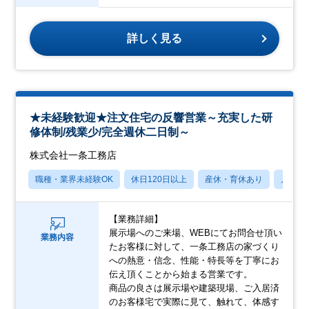
詳しく見る
★未経験歓迎★注文住宅の反響営業～充実した研
修体制/残業少/完全週休二日制～
株式会社一条工務店
職種・業界未経験OK
休日120日以上
産休・育休あり
月残業
【業務詳細】
展示場へのご来場、WEBにてお問合せ頂い
業務内容
たお客様に対して、一条工務店の家づくり
への熱意・信念、性能・特長等を丁寧にお
伝え頂くことから始まる営業です。
商品の良さは展示場や建築現場、ご入居済
のお客様宅で実際に見て、触れて、体感す