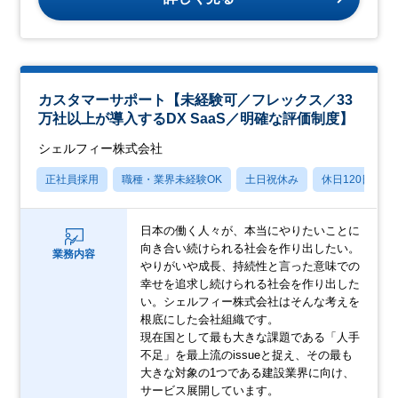
カスタマーサポート【未経験可／フレックス／33
万社以上が導入するDX SaaS／明確な評価制度】
シェルフィー株式会社
正社員採用
職種・業界未経験OK
土日祝休み
休日120日以上
日本の働く人々が、本当にやりたいことに
向き合い続けられる社会を作り出したい。
業務内容
やりがいや成長、持続性と言った意味での
幸せを追求し続けられる社会を作り出した
い。シェルフィー株式会社はそんな考えを
根底にした会社組織です。
現在国として最も大きな課題である「人手
不足」を最上流のissueと捉え、その最も
大きな対象の1つである建設業界に向け、
サービス展開しています。