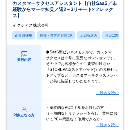
カスタマーサクセスアシスタント【自社SaaS／未
経験からマーケ知見／週2～3リモート×フレック
ス】
イクシアス株式会社
正社員採用
職種・業界未経験OK
土日祝休み
休日120日以上
◆SaaS型ビジネスモデルで、カスタマー
サクセスは非常に重要なポジションです。
業務内容
その中でお客様からのご要望の対応や、
『STOREPAD(ストアパッド)』の各種セッ
トアップなど、カスタマーサクセスメンバ
ーと共に協業していただきます。
…続きを読む
・基本的なPCスキルをお持ちの方
（一般的なITリテラシーを有し、業務にお
対象となる方
いてPCを問題なく使用できる方）
…続きを読む