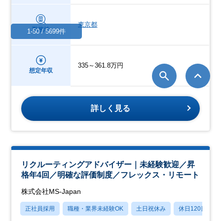
東京都
勤務地
1-50 / 5699件
335～361.8万円
想定年収
詳しく見る
リクルーティングアドバイザー｜未経験歓迎／昇
格年4回／明確な評価制度／フレックス・リモート
株式会社MS-Japan
正社員採用
職種・業界未経験OK
土日祝休み
休日120日以上