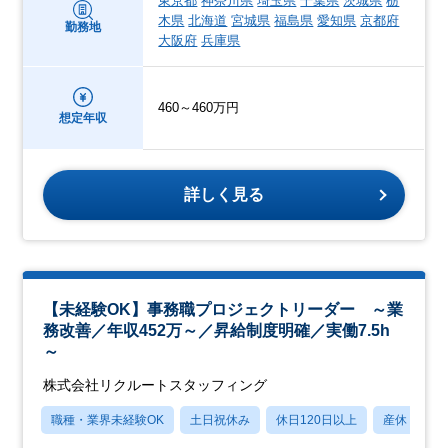
東京都
神奈川県
埼玉県
千葉県
茨城県
栃
木県
北海道
宮城県
福島県
愛知県
京都府
勤務地
大阪府
兵庫県
460～460万円
想定年収
詳しく見る
【未経験OK】事務職プロジェクトリーダー ～業
務改善／年収452万～／昇給制度明確／実働7.5h
～
株式会社リクルートスタッフィング
職種・業界未経験OK
土日祝休み
休日120日以上
産休・育休