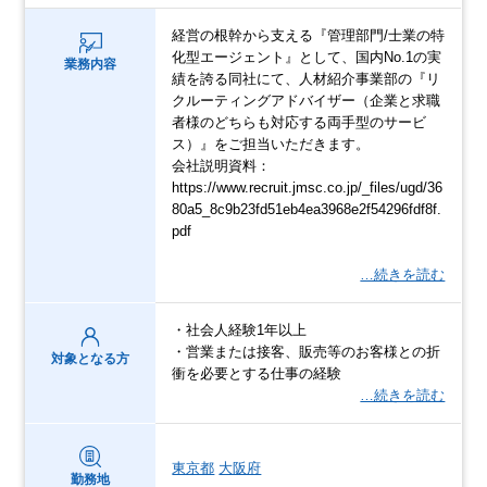
経営の根幹から支える『管理部門/士業の特
化型エージェント』として、国内No.1の実
業務内容
績を誇る同社にて、人材紹介事業部の『リ
クルーティングアドバイザー（企業と求職
者様のどちらも対応する両手型のサービ
ス）』をご担当いただきます。
会社説明資料：
https://www.recruit.jmsc.co.jp/_files/ugd/36
80a5_8c9b23fd51eb4ea3968e2f54296fdf8f.
pdf
…続きを読む
・社会人経験1年以上
・営業または接客、販売等のお客様との折
対象となる方
衝を必要とする仕事の経験
…続きを読む
東京都
大阪府
勤務地