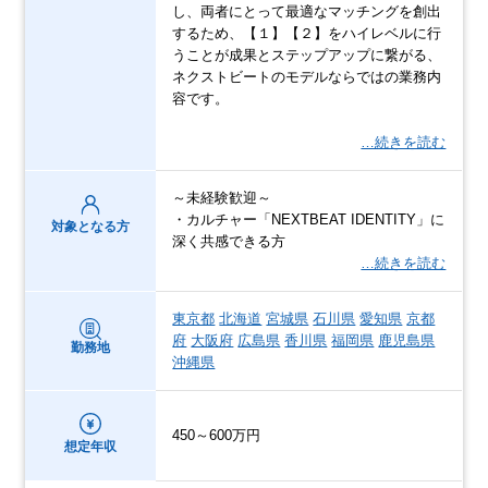
し、両者にとって最適なマッチングを創出
するため、【１】【２】をハイレベルに行
うことが成果とステップアップに繋がる、
ネクストビートのモデルならではの業務内
容です。
…続きを読む
～未経験歓迎～
・カルチャー「NEXTBEAT IDENTITY」に
対象となる方
深く共感できる方
…続きを読む
東京都
北海道
宮城県
石川県
愛知県
京都
府
大阪府
広島県
香川県
福岡県
鹿児島県
勤務地
沖縄県
450～600万円
想定年収