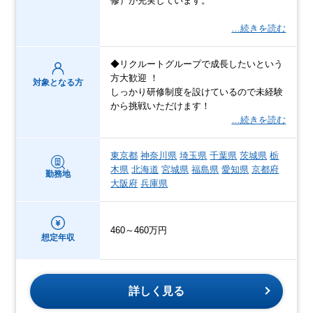
修）が充実しています。
…続きを読む
◆リクルートグループで成長したいという
方大歓迎 ！
対象となる方
しっかり研修制度を設けているので未経験
から挑戦いただけます！
…続きを読む
東京都
神奈川県
埼玉県
千葉県
茨城県
栃
木県
北海道
宮城県
福島県
愛知県
京都府
勤務地
大阪府
兵庫県
460～460万円
想定年収
詳しく見る