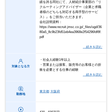
績を誇る同社にて、人材紹介事業部の『リ
クルーティングアドバイザー（企業と求職
者様のどちらも対応する両手型のサービ
ス）』をご担当いただきます。
会社説明資料：
https://www.recruit.jmsc.co.jp/_files/ugd/36
80a5_8c9b23fd51eb4ea3968e2f54296fdf8f.
pdf
…続きを読む
・社会人経験1年以上
・営業または接客、販売等のお客様との折
対象となる方
衝を必要とする仕事の経験
…続きを読む
東京都
大阪府
勤務地