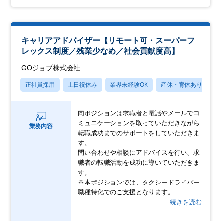
キャリアアドバイザー【リモート可・スーパーフ
レックス制度／残業少なめ／社会貢献度高】
GOジョブ株式会社
正社員採用
土日祝休み
業界未経験OK
産休・育休あり
月
同ポジションは求職者と電話やメールでコ
ミュニケーションを取っていただきながら
業務内容
転職成功までのサポートをしていただきま
す。
問い合わせや相談にアドバイスを行い、求
職者の転職活動を成功に導いていただきま
す。
※本ポジションでは、タクシードライバー
職種特化でのご支援となります。
…続きを読む