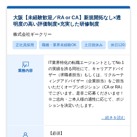
大阪【未経験歓迎／RA or CA】新規開拓なし×透
明度の高い評価制度×充実した研修制度
株式会社ギークリー
正社員採用
職種・業界未経験OK
土日祝休み
休日120日以上
IT業界特化の転職エージェントとしてNo.1
の実績を誇る同社にて、キャリアアドバイ
業務内容
ザー（求職者担当）もしくは、リクルーテ
ィングアドバイザー（企業担当）をご担当
いただくオープンポジション（CA or RA）
でございます。是非ご応募くださいませ！
※ご志向・ご本人様の適性に応じて、ポジ
ションを決定いたします。
…続きを読む
【必須】