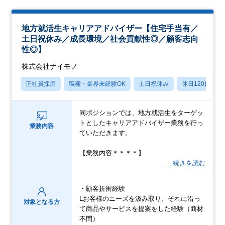
地方就活生キャリアアドバイザー【住宅手当有／
土日祝休み／成長環境／社会貢献性◎／顧客志向
性◎】
株式会社ナイモノ
正社員採用
職種・業界未経験OK
土日祝休み
休日120日以上
同ポジションでは、地方就活生をターゲッ
トとしたキャリアアドバイザー業務を行っ
業務内容
ていただきます。
【業務内容＊＊＊＊】
…続きを読む
・顧客折衝経験
Lお客様のニーズを汲み取り、それに沿っ
対象となる方
て商品やサービスを提案をした経験（商材
不問）