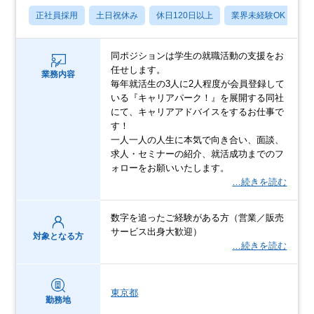
正社員採用
土日祝休み
休日120日以上
業界未経験OK
産
同ポジションは学生の就職活動の支援をお
任せします。
業務内容
毎年就活生の3人に2人程度が会員登録して
いる『キャリアパーク！』を展開する同社
にて、キャリアアドバイスをするお仕事で
す！
一人一人の人生に本気で向き合い、面談、
求人・セミナーの紹介、就活成功までのフ
ォローをお願いいたします。
…続きを読む
数字を追ったご経験がある方（営業／販売
サービス出身大歓迎）
対象となる方
…続きを読む
東京都
勤務地