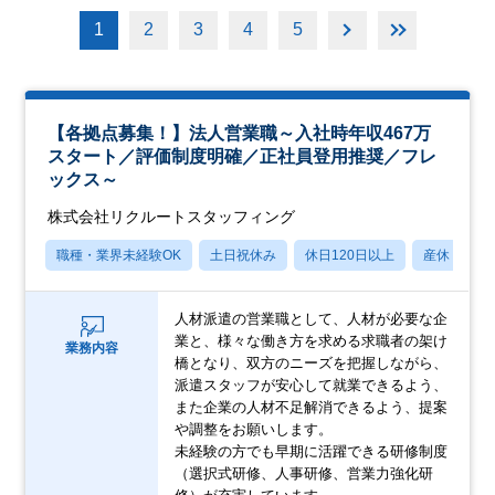
1
2
3
4
5
【各拠点募集！】法人営業職～入社時年収467万
スタート／評価制度明確／正社員登用推奨／フレ
ックス～
株式会社リクルートスタッフィング
職種・業界未経験OK
土日祝休み
休日120日以上
産休・育休
人材派遣の営業職として、人材が必要な企
業と、様々な働き方を求める求職者の架け
業務内容
橋となり、双方のニーズを把握しながら、
派遣スタッフが安心して就業できるよう、
また企業の人材不足解消できるよう、提案
や調整をお願いします。
未経験の方でも早期に活躍できる研修制度
（選択式研修、人事研修、営業力強化研