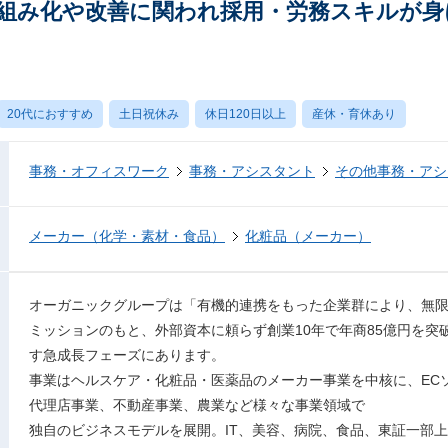
組み化や改善に関われ採用・労務スキルが身に
20代におすすめ
土日祝休み
休日120日以上
産休・育休あり
事務・オフィスワーク
事務・アシスタント
その他事務・アシ
メーカー（化学・素材・食品）
化粧品（メーカー）
オーガニックグループは「有機的連携をもった企業群により、無
ミッションのもと、外部資本に頼らず創業10年で年商85億円を突破
す急成長フェーズにあります。
事業はヘルスケア・化粧品・医薬品のメーカー事業を中核に、EC
代理店事業、不動産事業、農業など様々な事業領域で
独自のビジネスモデルを展開。IT、美容、病院、食品、東証一部