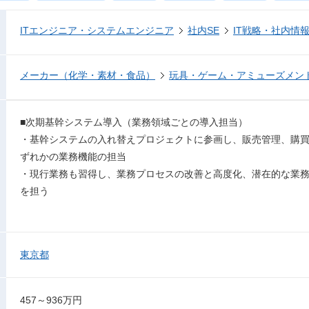
ITエンジニア・システムエンジニア
社内SE
IT戦略・社内情
メーカー（化学・素材・食品）
玩具・ゲーム・アミューズメン
■次期基幹システム導入（業務領域ごとの導入担当）
・基幹システムの入れ替えプロジェクトに参画し、販売管理、購
ずれかの業務機能の担当
・現行業務も習得し、業務プロセスの改善と高度化、潜在的な業
を担う
東京都
457～936万円