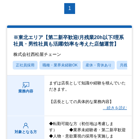
1
※東北エリア【第二新卒歓迎/月残業20h以下/理系
社員・男性社員も活躍/効率を考えた店舗運営】
株式会社西松屋チェーン
正社員採用
職種・業界未経験OK
産休・育休あり
月残業20
まずは店長として知識や経験を積んでいた
だきます。
業務内容
【店長としての具体的な業務内容】
…続きを読む
◆転勤可能な方（初任地は考慮しま
す） ◆業界未経験者・第二新卒歓迎
対象となる方
◆人物・意欲重視の採用を実施しま