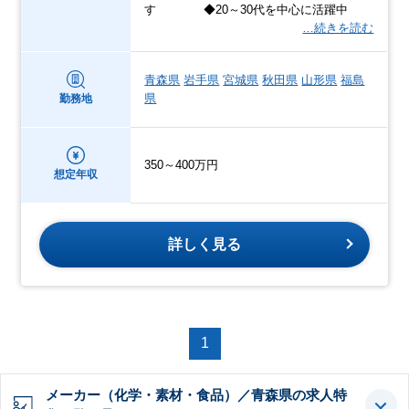
す ◆20～30代を中心に活躍中
…続きを読む
青森県
岩手県
宮城県
秋田県
山形県
福島
県
勤務地
350～400万円
想定年収
詳しく見る
1
メーカー（化学・素材・食品）／青森県の求人特