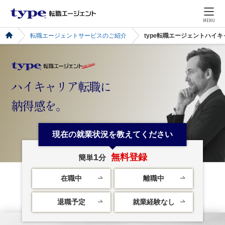
MENU
転職エージェントサービスのご紹介
type転職エージェントハイキ
ハイキャリア転職に
納得感を。
現在の就業状況を教えてください
1
無料登録
簡単
分
在職中
離職中
退職予定
就業経験なし