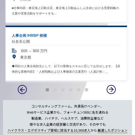
■仕事内容：東京海上日動火災、東京海上日動あんしん生命における営業戦略の
立案や営業活動をサポートする...
人事企画 /HRBP 候補
社名非公開
600 ～ 900 万円
東京都
◆同社の人事企画担当として、以下の業務をスキルに応じてお任せします。【具
体的な業務内容】・人材戦略および人事施策の立案実行（人員計画：...
コンサルティングファーム、外資系ITベンダー、
Webサービス企業から、フォーチュン500に名を連ねる
製造業、ハイテク、ヘルスケア、消費財企業など
様々な求人企業の経営層と交流があり、その中でも
ハイクラス・エグゼクティブ領域に該当する10,000求人
から
厳選したポジション