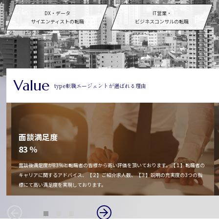
DX・データ
IT営業・
サイエンティストの転職
ビジネスコンサルの転職
Value
type転職エージェントが選ばれる理由
面談満足度
83 ％
さ
面談後満足度が83％と転職者の皆様から高い評価を頂いております。【１】転職者の
情
キャリアに関するアドバイス、【２】ご紹介求人数、【３】説明の充実度の3つの指
標にて高い満足度を実現しております。