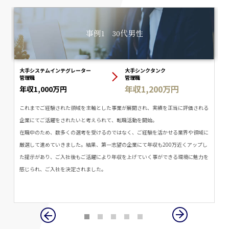
事例1 30代男性
大手システムインテグレーター
大手シンクタンク
管理職
管理職
年収1,200万円
年収1,000万円
与
これまでご経験された領域を主軸とした事業が展開され、実績を正当に評価される
企業にてご活躍をされたいと考えられて、転職活動を開始。
、
在職中のため、数多くの選考を受けるのではなく、ご経験を活かせる業界や領域に
ビ
厳選して進めていきました。結果、第一志望の企業にて年収も200万近くアップし
複
た提示があり、ご入社後もご活躍により年収を上げていく事ができる環境に魅力を
流
感じられ、ご入社を決定されました。
ま