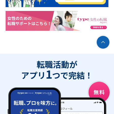
転職活動が
1
アプリ
つで完結！