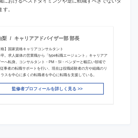
職におけるベストタイミングや逆に転職すべきでないタ
ます。
由梨
キャリアアドバイザー部 部長
資格】国家資格キャリアコンサルタント
卒。求人媒体の営業職から「type転職エージェント」キャリアア
ーへ転身。コンサルタント・PM・SI・ベンダーと幅広い領域で
業界従事者の転職サポートを行い、現在は役職経験者の方や組織のリ
クラスを中心に多くの転職者を中心に転職を支援している。
監修者プロフィールを詳しく見る >>