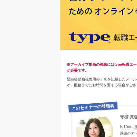
※アーカイブ動画の視聴にはtype転職エ
が必要です。
登録後動画視聴用のURLを記載したメー
が、配信までにお時間を要する場合がござ
このセミナーの登壇者
青柳 真
約10年に
派遣のア