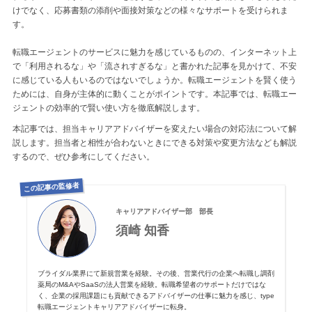
けでなく、応募書類の添削や面接対策などの様々なサポートを受けられま
す。
転職エージェントのサービスに魅力を感じているものの、インターネット上
で「利用されるな」や「流されすぎるな」と書かれた記事を見かけて、不安
に感じている人もいるのではないでしょうか。転職エージェントを賢く使う
ためには、自身が主体的に動くことがポイントです。本記事では、転職エー
ジェントの効率的で賢い使い方を徹底解説します。
本記事では、担当キャリアアドバイザーを変えたい場合の対応法について解
説します。担当者と相性が合わないときにできる対策や変更方法なども解説
するので、ぜひ参考にしてください。
この記事の監修者
キャリアアドバイザー部 部長
須崎 知香
ブライダル業界にて新規営業を経験。その後、営業代行の企業へ転職し調剤
薬局のM&AやSaaSの法人営業を経験。転職希望者のサポートだけではな
く、企業の採用課題にも貢献できるアドバイザーの仕事に魅力を感じ、type
転職エージェントキャリアアドバイザーに転身。