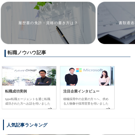
履歴書の免許・資格の書き方は？
書類通過
転職ノウハウ記事
転職成功実例
注目企業インタビュー
type転職エージェントを通じ転職
積極採用中の企業の方々へ、求め
成功された方へお話を伺いました
る人物像や採用背景を伺いました
人気記事ランキング