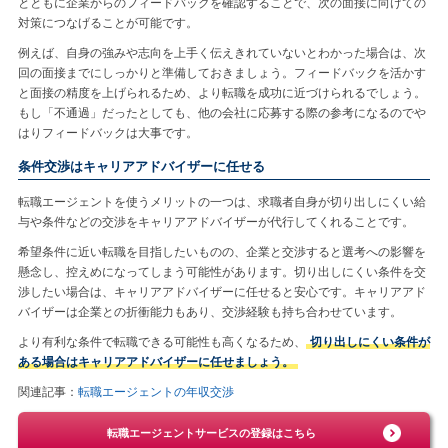
とともに企業からのフィードバックを確認することで、次の面接に向けての
対策につなげることが可能です。
例えば、自身の強みや志向を上手く伝えきれていないとわかった場合は、次
回の面接までにしっかりと準備しておきましょう。フィードバックを活かす
と面接の精度を上げられるため、より転職を成功に近づけられるでしょう。
もし「不通過」だったとしても、他の会社に応募する際の参考になるのでや
はりフィードバックは大事です。
条件交渉はキャリアアドバイザーに任せる
転職エージェントを使うメリットの一つは、求職者自身が切り出しにくい給
与や条件などの交渉をキャリアアドバイザーが代行してくれることです。
希望条件に近い転職を目指したいものの、企業と交渉すると選考への影響を
懸念し、控えめになってしまう可能性があります。切り出しにくい条件を交
渉したい場合は、キャリアアドバイザーに任せると安心です。キャリアアド
バイザーは企業との折衝能力もあり、交渉経験も持ち合わせています。
より有利な条件で転職できる可能性も高くなるため、
切り出しにくい条件が
ある場合はキャリアアドバイザーに任せましょう。
関連記事：
転職エージェントの年収交渉
転職エージェントサービスの登録はこちら