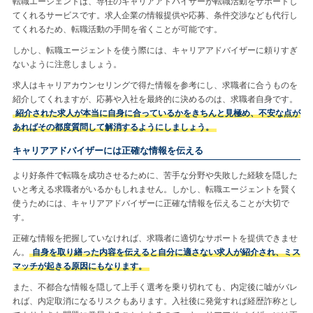
転職エージェントは、専任のキャリアアドバイザーが転職活動をサポートし
てくれるサービスです。求人企業の情報提供や応募、条件交渉なども代行し
てくれるため、転職活動の手間を省くことが可能です。
しかし、転職エージェントを使う際には、キャリアアドバイザーに頼りすぎ
ないように注意しましょう。
求人はキャリアカウンセリングで得た情報を参考にし、求職者に合うものを
紹介してくれますが、応募や入社を最終的に決めるのは、求職者自身です。
紹介された求人が本当に自身に合っているかをきちんと見極め、不安な点が
あればその都度質問して解消するようにしましょう。
キャリアアドバイザーには正確な情報を伝える
より好条件で転職を成功させるために、苦手な分野や失敗した経験を隠した
いと考える求職者がいるかもしれません。しかし、転職エージェントを賢く
使うためには、キャリアアドバイザーに正確な情報を伝えることが大切で
す。
正確な情報を把握していなければ、求職者に適切なサポートを提供できませ
ん。
自身を取り繕った内容を伝えると自分に適さない求人が紹介され、ミス
マッチが起きる原因にもなります。
また、不都合な情報を隠して上手く選考を乗り切れても、内定後に嘘がバレ
れば、内定取消になるリスクもあります。入社後に発覚すれば経歴詐称とし