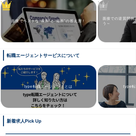
面接での逆質問例
面接でベストな“長所”と“短所”の答え方！
う～
転職エージェントサービスについて
type転職エージェントとは
typ
新着求人Pick Up