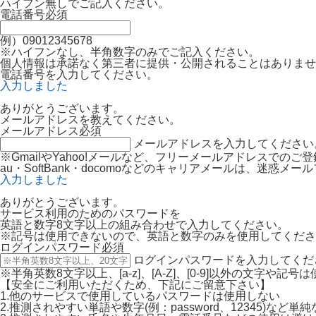
ハイフン無しでご記入ください。
電話番号
必須
例）09012345678
※ハイフンなし、半角数字のみでご記入ください。
個人情報は承諾なく第三者に提供・公開されることはありませ
電話番号を入力してください。
入力しました
ありがとうございます。
メールアドレスを教えてください。
メールアドレス
必須
メールアドレスを入力してください
※GmailやYahoo!メールなど、フリーメールアドレスでの
au・SoftBank・docomoなどのキャリアメールは、迷
入力しました
ありがとうございます。
サービス利用のためのパスワードを
英語と数字8文字以上の組み合わせで入力してください。
※記号は使用できないので、英語と数字のみを使用してくださ
ログインパスワード
必須
ログインパスワードを入力してくだ
※半角英数8文字以上、[a-z]、[A-Z]、[0-9]以外の文字や記
【安全にご利用いただくため、下記にご留意下さい】
1.他のサービスで使用しているパスワードは使用しない
2.推測されやすい単語や数字(例：password、12345)など