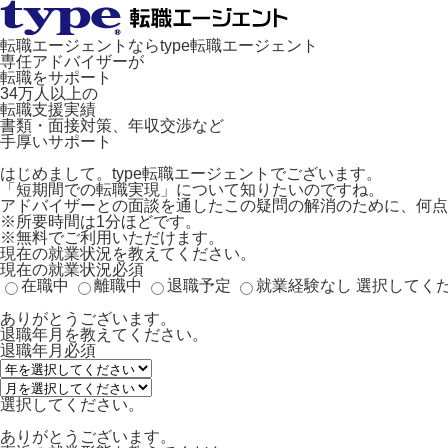
転職エージェントならtype転職エージェント
専任アドバイザーが
転職をサポート
34万人以上の
転職支援実績
書類・面接対策、年収交渉など
手厚いサポート
はじめまして。type転職エージェントでございます。
「
短期間での転職実現
」について知りたいのですね。
アドバイザーとの面談を通したこの疑問の解消のために、何点
※所要時間は1分ほどです。
※無料でご利用いただけます。
現在の就業状況を教えてください。
現在の就業状況
必須
在職中
離職中
退職予定
就業経験なし
選択してく
ありがとうございます。
退職年月を教えてください。
退職年月
必須
選択してください。
ありがとうございます。