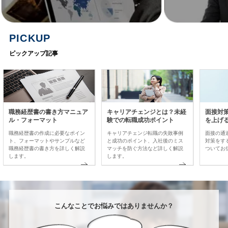
PICKUP
ピックアップ記事
職務経歴書の書き方マニュア
キャリアチェンジとは？未経
面接対
ル・フォーマット
験での転職成功ポイント
を上げ
職務経歴書の作成に必要なポイン
キャリアチェンジ転職の失敗事例
面接の通
ト、フォーマットやサンプルなど
と成功のポイント、入社後のミス
対策をす
職務経歴書の書き方を詳しく解説
マッチを防ぐ方法など詳しく解説
ついてお
します。
します。
こんなことでお悩みではありませんか？