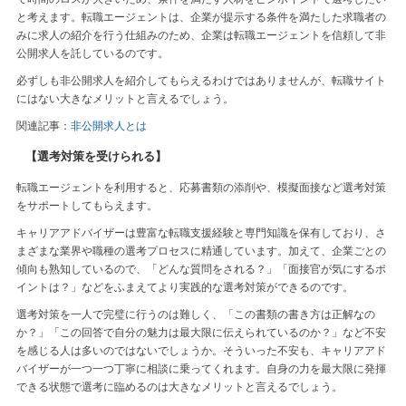
と考えます。転職エージェントは、企業が提示する条件を満たした求職者の
みに求人の紹介を行う仕組みのため、企業は転職エージェントを信頼して非
公開求人を託しているのです。
必ずしも非公開求人を紹介してもらえるわけではありませんが、転職サイト
にはない大きなメリットと言えるでしょう。
関連記事：
非公開求人とは
【選考対策を受けられる】
転職エージェントを利用すると、応募書類の添削や、模擬面接など選考対策
をサポートしてもらえます。
キャリアアドバイザーは豊富な転職支援経験と専門知識を保有しており、さ
まざまな業界や職種の選考プロセスに精通しています。加えて、企業ごとの
傾向も熟知しているので、「どんな質問をされる？」「面接官が気にするポ
イントは？」などをふまえてより実践的な選考対策ができるのです。
選考対策を一人で完璧に行うのは難しく、「この書類の書き方は正解なの
か？」「この回答で自分の魅力は最大限に伝えられているのか？」など不安
を感じる人は多いのではないでしょうか。そういった不安も、キャリアアド
バイザーが一つ一つ丁寧に相談に乗ってくれます。自身の力を最大限に発揮
できる状態で選考に臨めるのは大きなメリットと言えるでしょう。