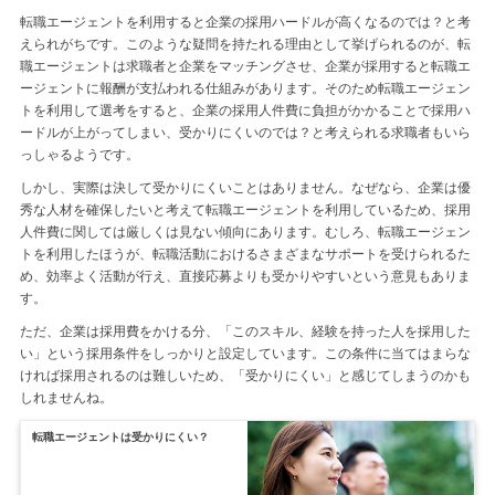
転職エージェントを利用すると企業の採用ハードルが高くなるのでは？と考
えられがちです。このような疑問を持たれる理由として挙げられるのが、転
職エージェントは求職者と企業をマッチングさせ、企業が採用すると転職エ
ージェントに報酬が支払われる仕組みがあります。そのため転職エージェン
トを利用して選考をすると、企業の採用人件費に負担がかかることで採用ハ
ードルが上がってしまい、受かりにくいのでは？と考えられる求職者もいら
っしゃるようです。
しかし、実際は決して受かりにくいことはありません。なぜなら、企業は優
秀な人材を確保したいと考えて転職エージェントを利用しているため、採用
人件費に関しては厳しくは見ない傾向にあります。むしろ、転職エージェン
トを利用したほうが、転職活動におけるさまざまなサポートを受けられるた
め、効率よく活動が行え、直接応募よりも受かりやすいという意見もありま
す。
ただ、企業は採用費をかける分、「このスキル、経験を持った人を採用した
い」という採用条件をしっかりと設定しています。この条件に当てはまらな
ければ採用されるのは難しいため、「受かりにくい」と感じてしまうのかも
しれませんね。
転職エージェントは受かりにくい？