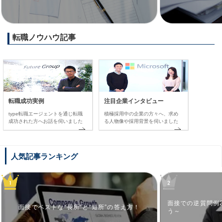
転職ノウハウ記事
転職成功実例
注目企業インタビュー
type転職エージェントを通じ転職
積極採用中の企業の方々へ、求め
成功された方へお話を伺いました
る人物像や採用背景を伺いました
人気記事ランキング
面接での逆質問例
面接でベストな“長所”と“短所”の答え方！
う～