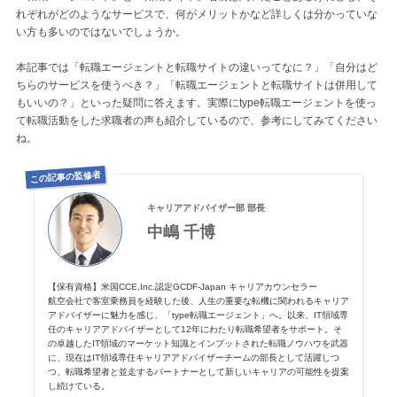
れぞれがどのようなサービスで、何がメリットかなど詳しくは分かっていな
い方も多いのではないでしょうか。
本記事では「転職エージェントと転職サイトの違いってなに？」「自分はど
ちらのサービスを使うべき？」「転職エージェントと転職サイトは併用して
もいいの？」といった疑問に答えます。実際にtype転職エージェントを使っ
て転職活動をした求職者の声も紹介しているので、参考にしてみてください
ね。
この記事の監修者
キャリアアドバイザー部 部長
中嶋 千博
【保有資格】米国CCE,Inc.認定GCDF-Japan キャリアカウンセラー
航空会社で客室乗務員を経験した後、人生の重要な転機に関われるキャリア
アドバイザーに魅力を感じ、「type転職エージェント」へ。以来、IT領域専
任のキャリアアドバイザーとして12年にわたり転職希望者をサポート。そ
の卓越したIT領域のマーケット知識とインプットされた転職ノウハウを武器
に、現在はIT領域専任キャリアアドバイザーチームの部長として活躍しつ
つ、転職希望者と並走するパートナーとして新しいキャリアの可能性を提案
し続けている。