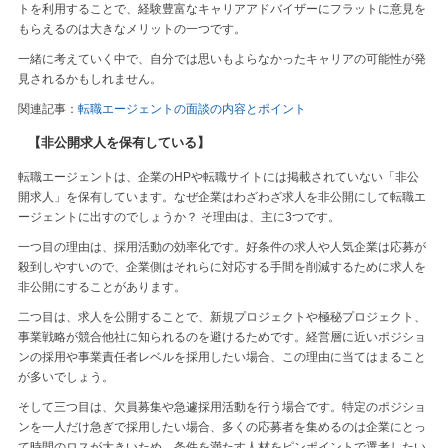
トを利用することで、経験豊富なキャリアアドバイザーにフラットに意見を
もらえるのは大きなメリットの一つです。
一緒に考えていく中で、自分では思いもよらなかったキャリアの可能性が発
見されるかもしれません。
関連記事：
転職エージェントの面談の内容とポイント
【非公開求人を保有している】
転職エージェントは、企業のHPや転職サイトには掲載されていない「非公
開求人」を保有しています。なぜ企業はわざわざ求人を非公開にして転職エ
ージェントに出すのでしょうか？ そ理由は、主に3つです。
一つ目の理由は、採用活動の効率化です。好条件の求人や人気企業は応募が
殺到しやすいので、企業側はそれらに対応する手間を削減するために求人を
非公開にすることがあります。
二つ目は、求人を公開することで、新規プロジェクトや極秘プロジェクト、
事業戦略が競合他社に知られるのを避けるためです。経営層に近いポジショ
ンの採用や事業責任者レベルを採用したい場合、この理由に当てはまること
が多いでしょう。
そして三つ目は、欠員募集や急遽採用活動を行う場合です。特定のポジショ
ンを一人だけ急ぎで採用したい場合、多くの応募者を集めるのは企業にとっ
て時間のロスが大きいため、条件を満たす人材をピンポイントで選考したい