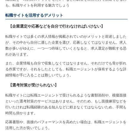
も、転職サイトを利用する魅力でしょう
転職サイトを活用するデメリット
【企業選定や応募などを自分で行わなければいけない】
転職サイトでは多くの求人情報が掲載されていのがメリットと前述しました
が、その中から自分に適した企業を選び、応募しなくてはなりません。求人
数が多いがゆえに、一つ一つ吟味していくとなると、求人選定が難航する恐
れがあります。
また、企業情報も自分で収集しなくてはなりません。それだけでも骨が折れ
る作業ですが、それをしたとしても、転職エージェントが保有するような詳
細情報が手に入ることは難しいでしょう。
【選考対策が受けられない】
転職サイトには転職エージェントで受けられるような書類添削や、模擬面接
といった選考対策のサービスはありません。そのため、もし面接練習などを
行いたければ転職経験のある知人などに頼まなくてはならないため、手間も
時間も掛かります。
応募書類や、面接のパフォーマンスを高めたい場合は、転職エージェントを
活用した方が良いでしょう。