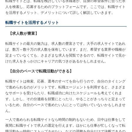
転職サイトとは、転職を検討している求職者が、自身の希望条件に合った求
人を検索し、応募するためのプラットフォームです。ここでは、転職サイト
を活用するメリット、デメリットについて詳しく解説していきます。
転職サイトを活用するメリット
【求人数が豊富】
転職サイトの最大の魅力は、求人数の豊富さです。大手の求人サイトであれ
ば、数万～数十万の求人数を保有しています。まだ、希望する業界や職種が
定まっていなくても、さまざまな求人を閲覧できるので、転職サイトで見か
けた求人をきっかけにキャリアの気づきがあるかもしれません。
【自分のペースで転職活動ができる】
転職サイトは検索、応募、選考のすべてを自ら行うので、自分のタイミング
で進められるのがメリットです。転職エージェントを利用すると、さまざま
なサポートを受けらたり、転職成功に向けたスケジュールも考えてくれま
す。しかし、その分連絡を頻繁にとったり、やることがきっちりと定まって
いるため、自分のペースで進めたい人にとっては向いていないかもしれませ
ん。
一人で進められる転職サイトなら時間の制約もないため、日中は仕事をして
夜間に転職サイトで求人の選定を行えます。ほかにも仕事が忙しくなって転
職活動を一時的にストップさせたい、などの調整を自分だけで決断できるの