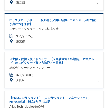
東京都
ITカスタマーサポート【夜勤無し／自社勤務／エネルギー分野知識
が身につきます】
エナジー・ソリューションズ株式会社
350万~475万
東京都
＜大阪＞就労支援アドバイザー【未経験歓迎！転勤無／DYMグルー
プ／ホスピタリティ高い方歓迎／土日祝】
株式会社ワークスバリアフリー
320万~400万
大阪府
【PMOコンサルタント】（コンサルタント～マネージャー）／
Fintech領域／設立5年弱で上場
Atlas Technologies株式会社