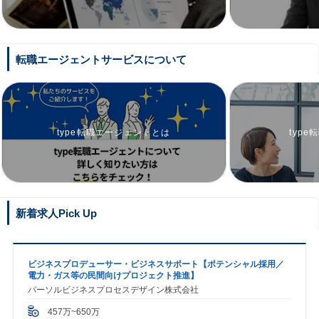
転職エージェントサービスについて
type転職エージェントとは
typ
新着求人Pick Up
ビジネスプロデューサー・ビジネスサポート【ポテンシャル採用／
電力・ガス等の民間向けプロジェクト推進】
パーソルビジネスプロセスデザイン株式会社
457万~650万