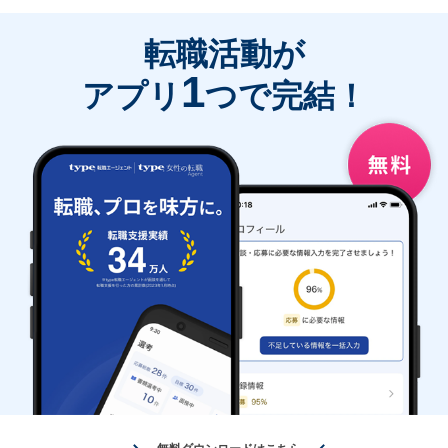
転職活動が
1
アプリ
つで完結！