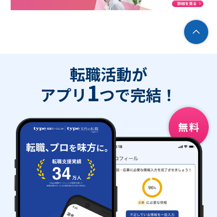
転職活動が
1
アプリ
つで完結！