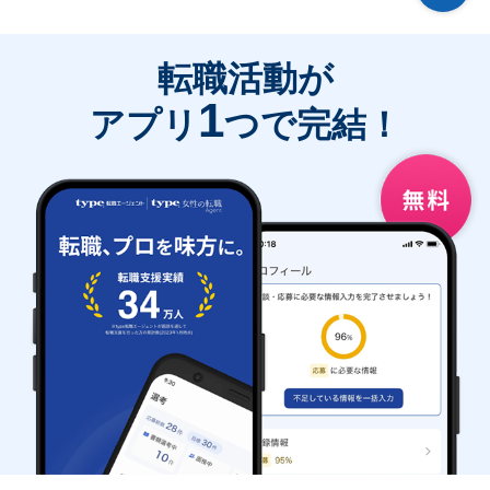
転職活動が
1
アプリ
つで完結！