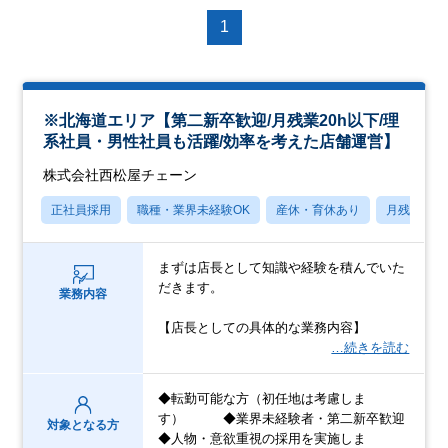
1
※北海道エリア【第二新卒歓迎/月残業20h以下/理
系社員・男性社員も活躍/効率を考えた店舗運営】
株式会社西松屋チェーン
正社員採用
職種・業界未経験OK
産休・育休あり
月残業20
まずは店長として知識や経験を積んでいた
だきます。
業務内容
【店長としての具体的な業務内容】
…続きを読む
◆転勤可能な方（初任地は考慮しま
す） ◆業界未経験者・第二新卒歓迎
対象となる方
◆人物・意欲重視の採用を実施しま