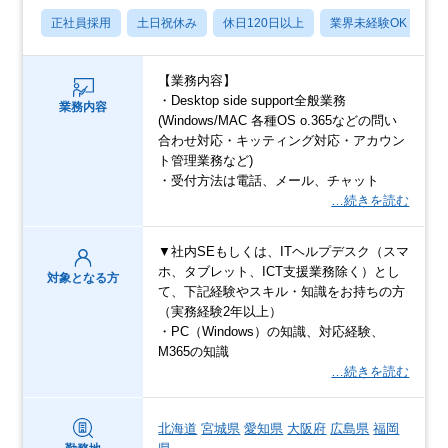
正社員採用
土日祝休み
休日120日以上
業界未経験OK
産
【業務内容】
・Desktop side support全般業務
業務内容
(Windows/MAC 各種OS o.365などの問い
合わせ対応・キッティング対応・アカウン
ト管理業務など)
・受付方法は電話、メール、チャット
…続きを読む
▼社内SEもしくは、ITヘルプデスク（スマ
ホ、タブレット、ICT支援業務除く）とし
対象となる方
て、下記経験やスキル・知識をお持ちの方
（実務経験2年以上）
・PC（Windows）の知識、対応経験、
M365の知識
…続きを読む
北海道
宮城県
愛知県
大阪府
広島県
福岡