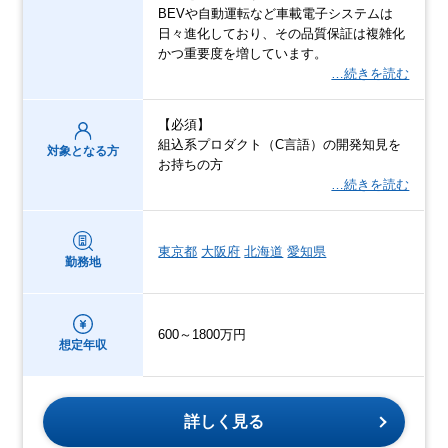
BEVや自動運転など車載電子システムは
日々進化しており、その品質保証は複雑化
かつ重要度を増しています。
…続きを読む
【必須】
組込系プロダクト（C言語）の開発知見を
対象となる方
お持ちの方
…続きを読む
東京都
大阪府
北海道
愛知県
勤務地
600～1800万円
想定年収
詳しく見る