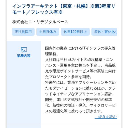
インフラアーキテクト【東京・札幌】※週3程度リ
モート／フレックス有※
株式会社ニトリデジタルベース
正社員採用
土日祝休み
休日120日以上
産休・育休あり
国内外の拠点におけるITインフラの導入管
理業務。
業務内容
入社時は当社ECサイトの環境構築・エン
ハンス・運用を主に担当を予定し、商品拡
充や限定ポイントサービス等の実装に向け
たプロジェクト参画を期待。
将来的には、業務アプリケーションを含め
たモダナイゼーションに携わるほか、クラ
ウドネイティブなアプリケーション設計、
開発、運用の方式設計や開発技術の標準
化、新技術の検証・導入、マイクロサービ
スの最適化等に携わって頂きます。
…続きを読む