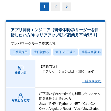
1
2
アプリ開発エンジニア【研修体制◎/リーダーを目
指したい方/キャリアアップ◎／残業月平均5.5H】
マンパワーグループ株式会社
正社員採用
土日祝休み
休日120日以上
業界未経験OK
産
【業務内容】
：アプリケーション設計・開発・保守
業務内容
…続きを読む
①下記いずれかの技術を利用したシステム
開発経験をお持ちの方
対象となる方
Java／PHP／Python／.NET／C#／C／
C++／Angular／React／Vue／JavaScript