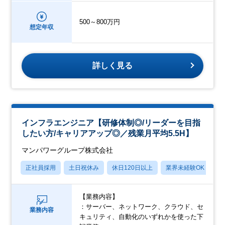
500～800万円
想定年収
詳しく見る
インフラエンジニア【研修体制◎/リーダーを目指
したい方/キャリアアップ◎／残業月平均5.5H】
マンパワーグループ株式会社
正社員採用
土日祝休み
休日120日以上
業界未経験OK
産
【業務内容】
：サーバー、ネットワーク、クラウド、セ
業務内容
キュリティ、自動化のいずれかを使った下