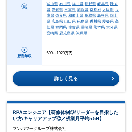
富山県
石川県
福井県
長野県
岐阜県
静岡
県
愛知県
三重県
滋賀県
京都府
大阪府
兵
庫県
奈良県
和歌山県
鳥取県
島根県
岡山
県
広島県
山口県
徳島県
香川県
愛媛県
高
知県
福岡県
佐賀県
長崎県
熊本県
大分県
宮崎県
鹿児島県
沖縄県
600～1020万円
想定年収
詳しく見る
RPAエンジニア【研修体制◎/リーダーを目指した
い方/キャリアアップ◎／残業月平均5.5H】
マンパワーグループ株式会社