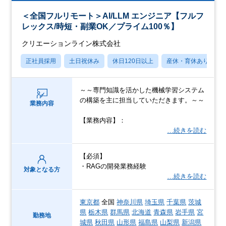
＜全国フルリモート＞AI/LLM エンジニア【フルフ
レックス/時短・副業OK／プライム100％】
クリエーションライン株式会社
正社員採用
土日祝休み
休日120日以上
産休・育休あり
～～専門知識を活かした機械学習システム
の構築を主に担当していただきます。～～
業務内容
【業務内容】：
…続きを読む
【必須】
・RAGの開発業務経験
対象となる方
…続きを読む
東京都
全国
神奈川県
埼玉県
千葉県
茨城
県
栃木県
群馬県
北海道
青森県
岩手県
宮
勤務地
城県
秋田県
山形県
福島県
山梨県
新潟県