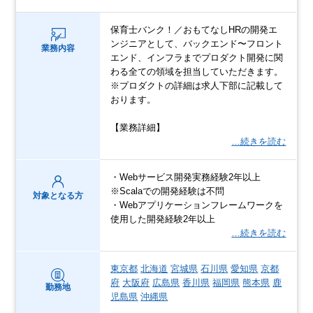
保育士バンク！／おもてなしHRの開発エ
ンジニアとして、バックエンド〜フロント
業務内容
エンド、インフラまでプロダクト開発に関
わる全ての領域を担当していただきます。
※プロダクトの詳細は求人下部に記載して
おります。
【業務詳細】
…続きを読む
・Webサービス開発実務経験2年以上
※Scalaでの開発経験は不問
対象となる方
・Webアプリケーションフレームワークを
使用した開発経験2年以上
…続きを読む
東京都
北海道
宮城県
石川県
愛知県
京都
府
大阪府
広島県
香川県
福岡県
熊本県
鹿
勤務地
児島県
沖縄県