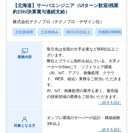
【北海道】サーバエンジニア（UIターン歓迎/残業
約15h/決算賞与連続支給）
株式会社テクノプロ（テクノプロ・デザイン社）
正社員採用
土日祝休み
休日120日以上
月残業20時間以内
取引先は全国の大手企業など800社以上ご
ざいます。
業務内容
弊社とプライム契約を結んでいる、大手メ
ーカーやSIerにて、ソフトウェア開発
（AI、IoT、アプリ、画像処理、クラウ
ド、WEB、組込）業務をご担当いただきま
す。
AI、IoT、画像処理の案件も多く、最先端
の技術領域の業務をご担当いただきます。
…続きを読む
オンプレ環境のサーバーの設計・構築経験
3年以上
対象となる方
…続きを読む