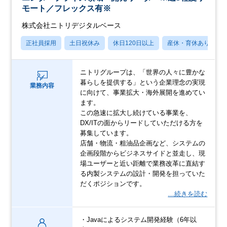
モート／フレックス有※
株式会社ニトリデジタルベース
正社員採用
土日祝休み
休日120日以上
産休・育休あり
ニトリグループは、「世界の人々に豊かな
暮らしを提供する」という企業理念の実現
業務内容
に向けて、事業拡大・海外展開を進めてい
ます。
この急速に拡大し続けている事業を、
DX/ITの面からリードしていただける方を
募集しています。
店舗・物流・粗油品企画など、システムの
企画段階からビジネスサイドと並走し、現
場ユーザーと近い距離で業務改革に直結す
る内製システムの設計・開発を担っていた
だくポジションです。
…続きを読む
・Javaによるシステム開発経験（6年以