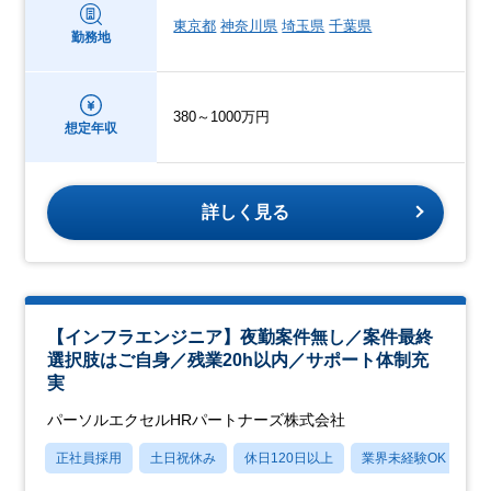
東京都
神奈川県
埼玉県
千葉県
勤務地
380～1000万円
想定年収
詳しく見る
【インフラエンジニア】夜勤案件無し／案件最終
選択肢はご自身／残業20h以内／サポート体制充
実
パーソルエクセルHRパートナーズ株式会社
正社員採用
土日祝休み
休日120日以上
業界未経験OK
月