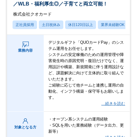
／WLB・福利厚生◎／子育てと両立可能！
株式会社クオカード
正社員採用
土日祝休み
休日120日以上
業界未経験OK
産
デジタルギフト「QUOカードPay」のシス
テム運用をお任せします。
業務内容
システムの安定稼働のための運用管理や障
害発生時の原因究明・復旧だけでなく、運
用設計や構築、新規開発に伴う運用設計な
ど、課題解決に向けて主体的に取り組んで
いただきます。
ご経験に応じて他チームと連携し運用の自
動化、インフラ構築・保守等もお願いしま
す。
…続きを読む
・オープン系システムの運用経験
・SQLを用いた業務経験（データ出力、更
対象となる方
新等）