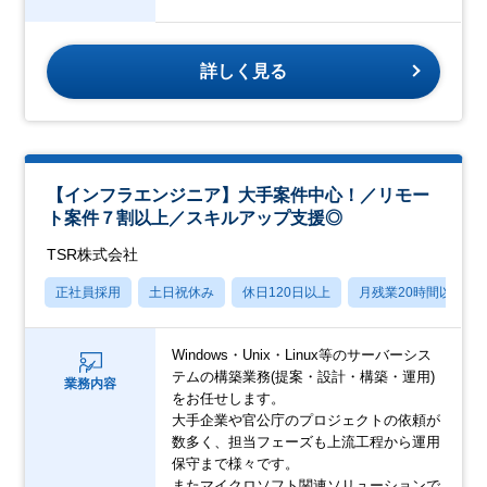
詳しく見る
【インフラエンジニア】大手案件中心！／リモー
ト案件７割以上／スキルアップ支援◎
TSR株式会社
正社員採用
土日祝休み
休日120日以上
月残業20時間以内
Windows・Unix・Linux等のサーバーシス
テムの構築業務(提案・設計・構築・運用)
業務内容
をお任せします。
大手企業や官公庁のプロジェクトの依頼が
数多く、担当フェーズも上流工程から運用
保守まで様々です。
またマイクロソフト関連ソリューションで