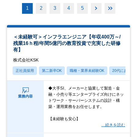
1
2
3
4
5
＜未経験可＞インフラエンジニア【年収400万～/
残業16ｈ程/年間5億円の教育投資で充実した研修
有】
株式会社KSK
正社員採用
第二新卒OK
職種・業界未経験OK
20代におすす
◆大手SI、メーカーと協業して製造・金
融・小売り等エンタープライズ向けにネッ
業務内容
トワーク・サーバーシステムの設計・構
築・運用業務をお任せします。
【未経験も安心】
…続きを読む