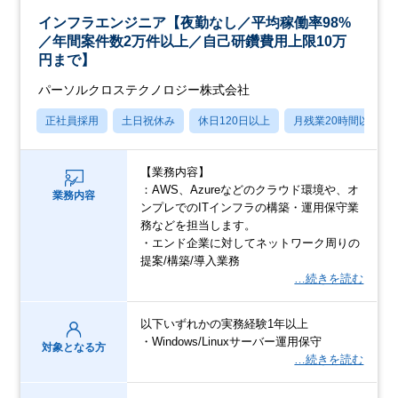
インフラエンジニア【夜勤なし／平均稼働率98%
／年間案件数2万件以上／自己研鑽費用上限10万
円まで】
パーソルクロステクノロジー株式会社
正社員採用
土日祝休み
休日120日以上
月残業20時間以内
【業務内容】
：AWS、Azureなどのクラウド環境や、オ
業務内容
ンプレでのITインフラの構築・運用保守業
務などを担当します。
・エンド企業に対してネットワーク周りの
提案/構築/導入業務
…続きを読む
以下いずれかの実務経験1年以上
・Windows/Linuxサーバー運用保守
対象となる方
…続きを読む