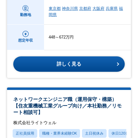
東京都
神奈川県
京都府
大阪府
兵庫県
福
岡県
勤務地
448～672万円
想定年収
詳しく見る
ネットワークエンジニア職（運用保守・構築）
【住友重機械工業グループ向け／本社勤務／リモ
ート相談可】
株式会社ライトウェル
正社員採用
職種・業界未経験OK
土日祝休み
休日120日以上