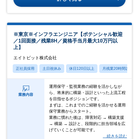
※東京※インフラエンジニア【ポテンシャル歓迎
／1回面接／残業8H／資格手当月最大10万円以
上】
エイトビット株式会社
正社員採用
土日祝休み
休日120日以上
月残業20時間以内
運用保守・監視業務の経験を活かしなが
ら、将来的に構築・設計といった上流工程
業務内容
を目指せるポジションです。
まずは、これまでのご経験を活かせる運用
保守業務からスタート。
業務に慣れた後は、障害対応 → 構築支援
→ 構築 → 設計と、段階的に担当領域を広
げていくことが可能です。
…続きを読む