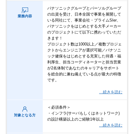
パナソニックグループとパーソルグループ
の出資を受け、日本全国で事業を展開して
業務内容
いる同社にて、事業会社・プライムSIer、
パナソニックをはじめとする大手メーカー
のプロジェクトにて以下に携わっていただ
きます！
プロジェクト数は1000以上／複数プロジェ
クトからエンジニアが選択可能／パナソニ
ック健保をはじめとする充実した待遇・福
利厚生、担当コーディネーターと担当営業
が2名体制であなたのキャリアをサポート
を総合的に兼ね備えている点が最大の特徴
です。
…続きを読む
＜必須条件＞
・インフラ(サーバもしくはネットワーク)
対象となる方
の設計構築以上のご経験1年以上
…続きを読む