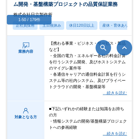
ム開発・基盤構築プロジェクトの品質保証業務
株式会社日立製作所
1-50 / 179件
正社員採用
土日祝休み
休日120日以上
産休・育休あり
【携わる事業・ビジネス・サービス・製品
など】
業務内容
・全国の電力・エネルギー各社の料金計算
を行うシステム開発、及びホストシステム
のマイグレ案件等
・各通信キャリアの通信料金計算を行うシ
ステム等の社内システム、及びプライベー
トクラウドの開発・基盤構築等
…続きを読む
■下記いずれかの経験または知識をお持ち
の方
対象となる方
・情報システムの開発/基盤構築プロジェク
トへの参画経験
…続きを読む