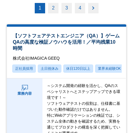
1
2
3
4
【ソフトフェアテストエンジニア（QA）】ゲーム
QAの高度な検証ノウハウを活用！／平均残業10
時間
株式会社IMAGICA GEEQ
正社員採用
土日祝休み
休日120日以上
業界未経験OK
産
～システム開発の経験を活かし、QAのス
ペシャリストへとステップアップできる環
業務内容
境です！～
ソフトウェアテストの役割は、仕様書に基
づいた動作確認だけではありません。
特にWebアプリケーションの検証では、シ
ステム全体の動きを確認するため、実務を
通じてプロダクトの構造を深く把握してい