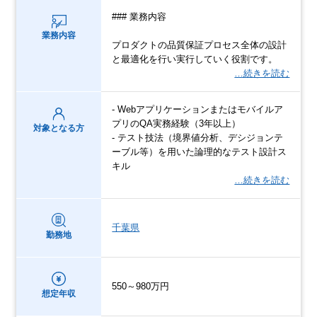
### 業務内容
業務内容
プロダクトの品質保証プロセス全体の設計
と最適化を⾏い実⾏していく役割です。
…続きを読む
- Webアプリケーションまたはモバイルア
プリのQA実務経験（3年以上）
対象となる方
- テスト技法（境界値分析、デシジョンテ
ーブル等）を用いた論理的なテスト設計ス
キル
…続きを読む
千葉県
勤務地
550～980万円
想定年収