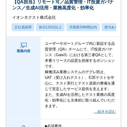
【QA担当】リモート可／品質管理・IT投資ガバナ
ンス／生成AI活用・業務高度化・効率化
イオンネクスト株式会社
正社員採用
休日120日以上
月残業20時間以内
賞与あり
ユーザーサポートグループ内に新設する品
質管理（QA）チームにて、IT投資ガバナ
業務内容
ンス（Gate3）における第三者QAとして、
本番リリースの品質を担保するポジション
です。
稼働済み業務システムのデグレ防止、
UAT（受け入れテスト）、E2Eテストを中
心に、テスト実行とテスト資産の整備を通
じて安定したサービス提供を支えます。
また、生成AIを活用したテスト業務の高度
化・効率化にも主体的に取り組んでいただ
きます。
…続きを読む
■必須要件