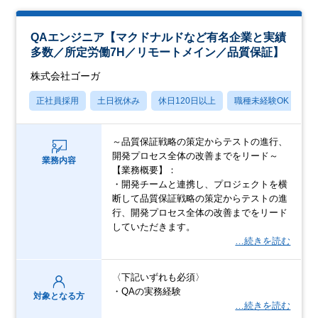
QAエンジニア【マクドナルドなど有名企業と実績
多数／所定労働7H／リモートメイン／品質保証】
株式会社ゴーガ
正社員採用
土日祝休み
休日120日以上
職種未経験OK
産
～品質保証戦略の策定からテストの進行、
開発プロセス全体の改善までをリード～
業務内容
【業務概要】：
・開発チームと連携し、プロジェクトを横
断して品質保証戦略の策定からテストの進
行、開発プロセス全体の改善までをリード
していただきます。
…続きを読む
〈下記いずれも必須〉
・QAの実務経験
対象となる方
…続きを読む