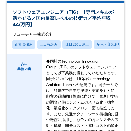
ソフトウェアエンジニア（TIG）【専門スキルが
活かせる／国内最高レベルの技術力／平均年収
822万円】
フューチャー株式会社
正社員採用
土日祝休み
休日120日以上
産休・育休あり
◆同社のTechnology Innovation
Group（TIG）のソフトウェアエンジニア
業務内容
として以下業務に携わっていただきます。
同ポジションは、TIG内のTechnology
Architect Teamへの配属です。同チームで
は、独創的で自由な発想と実績をもとに、
顧客の戦略的IT投資に向けて、先進IT技術
の調査と伴にシステムのスリム化・効率
化・最適化をテクノロジー面で推進しま
す。また、先進テクノロジーを積極的に且
つ緻密に採用し、競争力の高いシステム設
計・構築、開発コスト・運用コストの適正