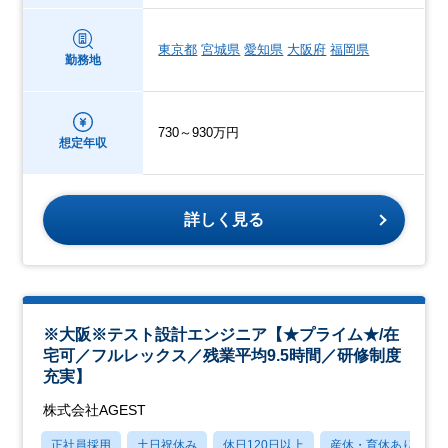
東京都
宮城県
愛知県
大阪府
福岡県
勤務地
730～930万円
想定年収
詳しく見る
※大阪※テスト設計エンジニア【★プライム★/在
宅可／フルレックス／残業平均9.5時間／研修制度
充実】
株式会社AGEST
正社員採用
土日祝休み
休日120日以上
産休・育休あり