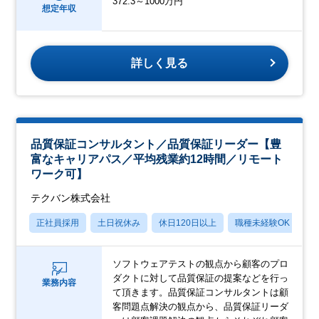
372.3～1000万円
想定年収
詳しく見る
品質保証コンサルタント／品質保証リーダー【豊
富なキャリアパス／平均残業約12時間／リモート
ワーク可】
テクバン株式会社
正社員採用
土日祝休み
休日120日以上
職種未経験OK
産
ソフトウェアテストの観点から顧客のプロ
ダクトに対して品質保証の提案などを行っ
業務内容
て頂きます。品質保証コンサルタントは顧
客問題点解決の観点から、品質保証リーダ