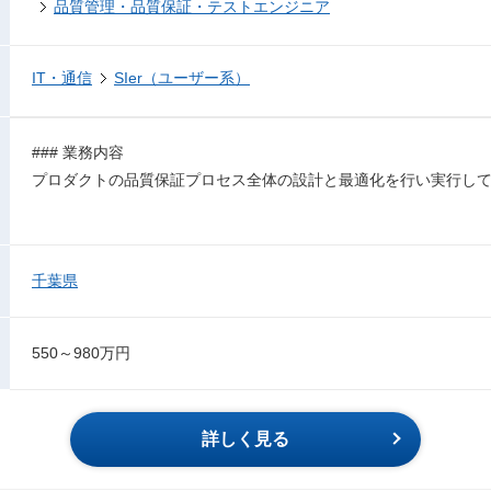
品質管理・品質保証・テストエンジニア
IT・通信
SIer（ユーザー系）
### 業務内容
プロダクトの品質保証プロセス全体の設計と最適化を⾏い実⾏し
千葉県
550～980万円
詳しく見る