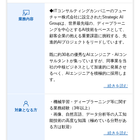
◆ITコンサルティングカンパニーのフュー
チャー株式会社に設立されたStrategic AI
業務内容
Groupは、世界最先端の、ディープラーニ
ングを中心とするAI技術をベースとして、
顧客企業の抱える重要課題に挑戦する、先
進的AIプロジェクトをリードしています。
既に約30名の優秀なAIエンジニア・AIコン
サルタントが集っていますが、同事業を当
社の中核ビジネスとして加速的に発展させ
るべく、AIエンジニアを積極的に採用しま
す。
…続きを読む
・機械学習・ディープラーニング等に関す
る業務経験（3年以上）
対象となる方
・画像、自然言語、データ分析等の人工知
能技術の高度な知識（極めている分野があ
る方は歓迎）
…続きを読む