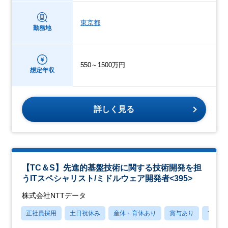
東京都
勤務地
550～1500万円
想定年収
詳しく見る
【TC＆S】先進的基盤技術に関する技術開発を担
うITスペシャリスト/ミドルウェア開発者<395>
株式会社NTTデータ
正社員採用
土日祝休み
産休・育休あり
賞与あり
フレッ