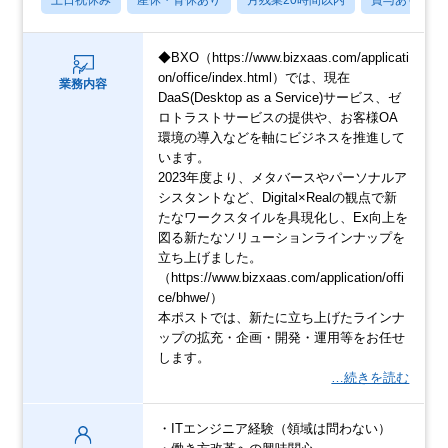
土日祝休み
産休・育休あり
月残業20時間以内
賞与あり
◆BXO（https://www.bizxaas.com/applicati
on/office/index.html）では、現在
業務内容
DaaS(Desktop as a Service)サービス、ゼ
ロトラストサービスの提供や、お客様OA
環境の導入などを軸にビジネスを推進して
います。
2023年度より、メタバースやパーソナルア
シスタントなど、Digital×Realの観点で新
たなワークスタイルを具現化し、Ex向上を
図る新たなソリューションラインナップを
立ち上げました。
（https://www.bizxaas.com/application/offi
ce/bhwe/）
本ポストでは、新たに立ち上げたラインナ
ップの拡充・企画・開発・運用等をお任せ
します。
…続きを読む
・ITエンジニア経験（領域は問わない）