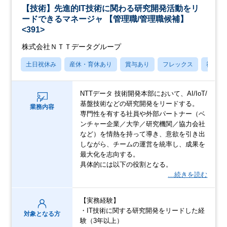
【技術】先進的IT技術に関わる研究開発活動をリ
ードできるマネージャ 【管理職/管理職候補】
<391>
株式会社ＮＴＴデータグループ
土日祝休み
産休・育休あり
賞与あり
フレックス
社宅・
NTTデータ 技術開発本部において、AI/IoT/
基盤技術などの研究開発をリードする。
業務内容
専門性を有する社員や外部パートナー（ベ
ンチャー企業／大学／研究機関／協力会社
など）を情熱を持って導き、意欲を引き出
しながら、チームの運営を統率し、成果を
最大化を志向する。
具体的には以下の役割となる。
…続きを読む
【実務経験】
・IT技術に関する研究開発をリードした経
対象となる方
験（3年以上）