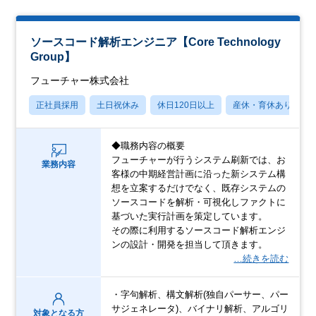
ソースコード解析エンジニア【Core Technology
Group】
フューチャー株式会社
正社員採用
土日祝休み
休日120日以上
産休・育休あり
◆職務内容の概要
フューチャーが行うシステム刷新では、お
業務内容
客様の中期経営計画に沿った新システム構
想を立案するだけでなく、既存システムの
ソースコードを解析・可視化しファクトに
基づいた実行計画を策定しています。
その際に利用するソースコード解析エンジ
ンの設計・開発を担当して頂きます。
…続きを読む
・字句解析、構文解析(独自パーサー、パー
サジェネレータ)、バイナリ解析、アルゴリ
対象となる方