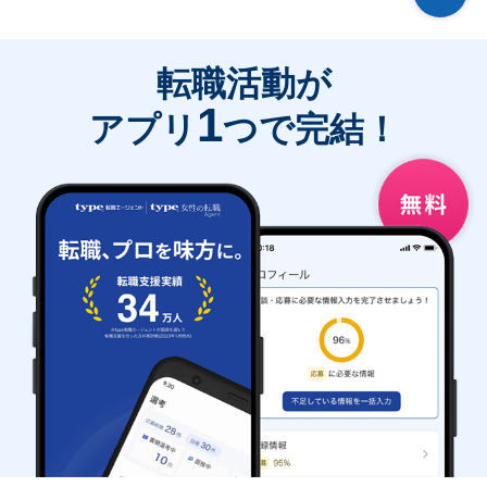
転職活動が
1
アプリ
つで完結！