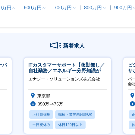
00万円～
600万円～
700万円～
800万円～
900万円
新着求人
ーバ
ITカスタマーサポート【夜勤無し／
ビ
自社勤務／エネルギー分野知識が身
サ
につきます】
力
エナジー・ソリューションズ株式会社
パ
推
会
東京都
350万~475万
正社員採用
職種・業界未経験OK
土日祝休み
休日120日以上
休