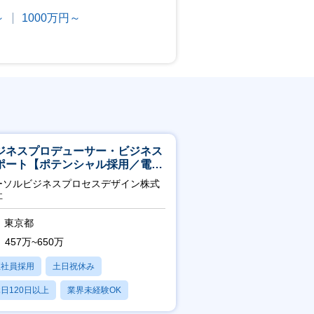
～
1000万円～
ジネスプロデューサー・ビジネス
ポート【ポテンシャル採用／電
・ガス等の民間向けプロジェクト
ーソルビジネスプロセスデザイン株式
進】
社
東京都
457万~650万
正社員採用
土日祝休み
日120日以上
業界未経験OK