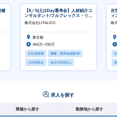
産休・育休あり
候補
【9／5(土)1Day選考会】人材紹介コ
次
ンサルタント/フルフレックス・リモ
ィ
ート/育休最長6年取得可
株式会社LITALICO
株
東京都
450万~700万
正社員採用
職種・業界未経験OK
土日祝休み
休日120日以上
休
産休・育休あり
求人を探す
業種から探す
勤務地から探す