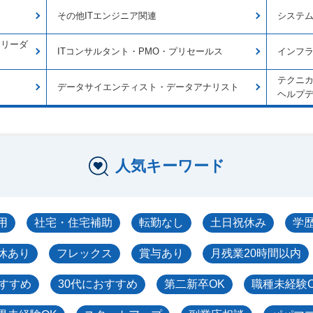
ア
その他ITエンジニア関連
システ
トリーダ
ITコンサルタント・PMO・プリセールス
インフ
テクニ
データサイエンティスト・データアナリスト
ヘルプ
人気キーワード
用
社宅・住宅補助
転勤なし
土日祝休み
学
休あり
フレックス
賞与あり
月残業20時間以内
おすすめ
30代におすすめ
第二新卒OK
職種未経験