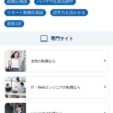
副業応相談
パパママ社員活躍中
リモート勤務応相談
語学力を活かせる
面接1回
専門サイト
女性の転職なら
IT・Webエンジニアの転職なら