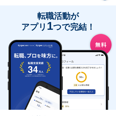
転職活動が
1
アプリ
つで完結！