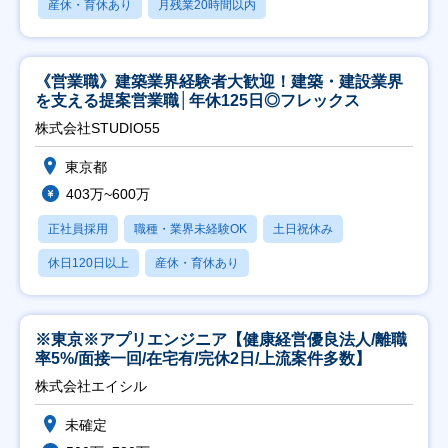
産休・育休あり
月残業20時間以内
《営業職》建築業界経験者大歓迎！建築・建設業界
を支える提案営業職│年休125日◎フレックス
株式会社STUDIO55
東京都
403万~600万
正社員採用
職種・業界未経験OK
土日祝休み
休日120日以上
産休・育休あり
※東京※アプリエンジニア【健康経営優良法人/離職
率5%/面接一回/在宅有/完休2日/上流案件多数】
株式会社エイシル
未確定