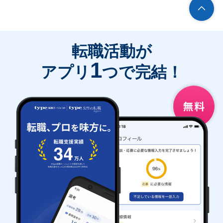
転職活動が
1
アプリ
つで完結！