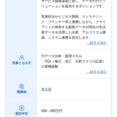
サービス開発課題に対し、データの力でソ
リューションを提供するポジションです。
営業担当やビジネス開発、ストラテジッ
ク・プランナー等と連携しながら、クライ
アントが保有する顧客データや同社の生活
者データを活用した分析、アルゴリズム構
築、システム連携を担当します。
…続きを読む
①データ分析・処理スキル
・SQL（集計、加工、分析クエリの記述）
対象となる方
の実務経験
…続きを読む
東京都
勤務地
500～800万円
想定年収