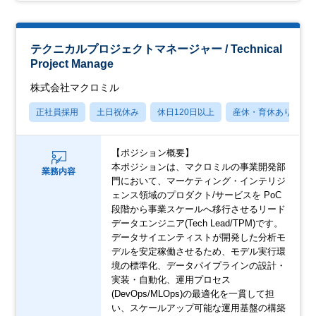
テクニカルプロジェクトマネージャー / Technical
Project Manage
株式会社マクロミル
正社員採用
土日祝休み
休日120日以上
産休・育休あり
【ポジション概要】
本ポジションは、マクロミルの事業開発部
業務内容
門において、マーケティング・インテリジ
ェンス領域のプロダクト/サービスを PoC
段階から事業スケールへ移行させるリード
データエンジニア(Tech Lead/TPM)です。
データサイエンティストが開発した分析モ
デルを安定稼働させるため、モデル実行環
境の標準化、データパイプラインの設計・
実装・自動化、運用プロセス
(DevOps/MLOps)の最適化を一貫して担
い、スケールアップ可能な運用基盤の構築