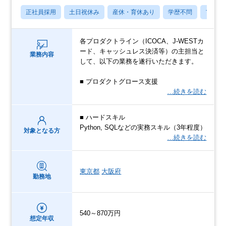
正社員採用
土日祝休み
産休・育休あり
学歴不問
フレッ
各プロダクトライン（ICOCA、J-WESTカ
ード、キャッシュレス決済等）の主担当と
業務内容
して、以下の業務を遂行いただきます。
■ プロダクトグロース支援
…続きを読む
■ ハードスキル
Python, SQLなどの実務スキル（3年程度）
対象となる方
…続きを読む
東京都
大阪府
勤務地
540～870万円
想定年収