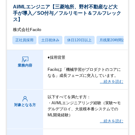
AI/MLエンジニア【三菱地所、野村不動産など大
手が導入／SO付与／フルリモート＆フルフレック
ス】
株式会社Facilo
正社員採用
土日祝休み
休日120日以上
月残業20時間以内
♦採用背景
業務内容
Faciloは「機械学習がプロダクトのコアに
なる」成長フェーズに突入しています。
…続きを読む
以下すべてを満たす方：
・AI/MLエンジニアリング経験（実験〜モ
対象となる方
デルデプロイ、大規模本番システムでの
ML開発経験）
…続きを読む