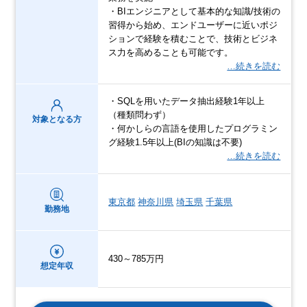
・BIエンジニアとして基本的な知識/技術の
習得から始め、エンドユーザーに近いポジ
ションで経験を積むことで、技術とビジネ
ス力を高めることも可能です。
…続きを読む
・SQLを用いたデータ抽出経験1年以上
（種類問わず）
対象となる方
・何かしらの言語を使用したプログラミン
グ経験1.5年以上(BIの知識は不要)
…続きを読む
東京都
神奈川県
埼玉県
千葉県
勤務地
430～785万円
想定年収