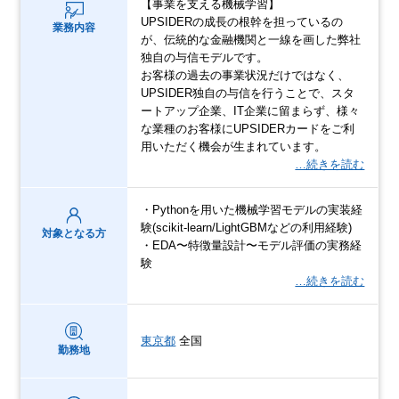
【事業を支える機械学習】
UPSIDERの成長の根幹を担っているの
業務内容
が、伝統的な金融機関と一線を画した弊社
独自の与信モデルです。
お客様の過去の事業状況だけではなく、
UPSIDER独自の与信を行うことで、スタ
ートアップ企業、IT企業に留まらず、様々
な業種のお客様にUPSIDERカードをご利
用いただく機会が生まれています。
…続きを読む
・Pythonを用いた機械学習モデルの実装経
験(scikit-learn/LightGBMなどの利用経験)
対象となる方
・EDA〜特徴量設計〜モデル評価の実務経
験
…続きを読む
東京都
全国
勤務地