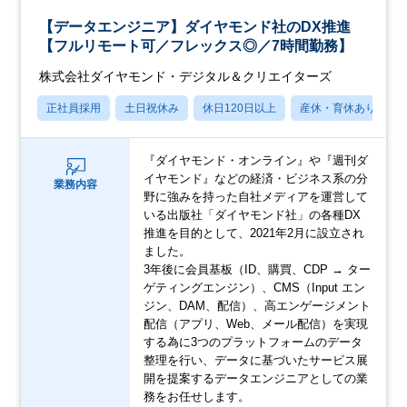
【データエンジニア】ダイヤモンド社のDX推進
【フルリモート可／フレックス◎／7時間勤務】
株式会社ダイヤモンド・デジタル＆クリエイターズ
正社員採用
土日祝休み
休日120日以上
産休・育休あり
『ダイヤモンド・オンライン』や『週刊ダ
イヤモンド』などの経済・ビジネス系の分
業務内容
野に強みを持った自社メディアを運営して
いる出版社「ダイヤモンド社」の各種DX
推進を目的として、2021年2月に設立され
ました。
3年後に会員基板（ID、購買、CDP → ター
ゲティングエンジン）、CMS（Input エン
ジン、DAM、配信）、高エンゲージメント
配信（アプリ、Web、メール配信）を実現
する為に3つのプラットフォームのデータ
整理を行い、データに基づいたサービス展
開を提案するデータエンジニアとしての業
務をお任せします。