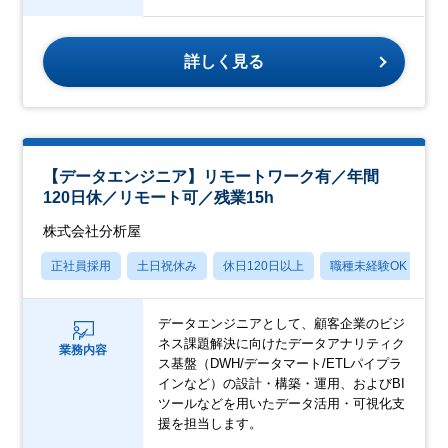
詳しく見る
【データエンジニア】リモートワーク有／年間
120日休／リモート可／残業15h
株式会社分析屋
正社員採用
土日祝休み
休日120日以上
職種未経験OK
産
データエンジニアとして、顧客企業のビジ
ネス課題解決に向けたデータアナリティク
業務内容
ス基盤（DWH/データマート/ETLパイプラ
インなど）の設計・構築・運用、およびBI
ツールなどを用いたデータ活用・可視化支
援を担当します。