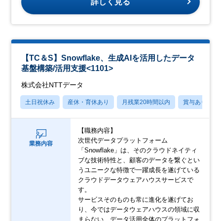
詳しく見る
【TC＆S】Snowflake、生成AIを活用したデータ
基盤構築/活用支援<1101>
株式会社NTTデータ
土日祝休み
産休・育休あり
月残業20時間以内
賞与あり
【職務内容】
次世代データプラットフォーム
業務内容
「Snowflake」は、そのクラウドネイティ
ブな技術特性と、顧客のデータを繋ぐとい
うユニークな特徴で一躍成長を遂げている
クラウドデータウェアハウスサービスで
す。
サービスそのものも常に進化を遂げてお
り、今ではデータウェアハウスの領域に収
まらない、データ活用全体のプラットフォ