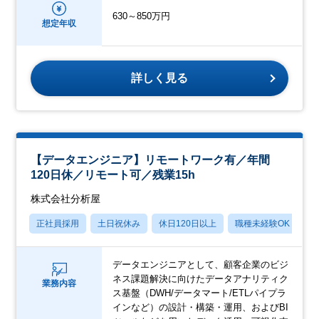
630～850万円
想定年収
詳しく見る
【データエンジニア】リモートワーク有／年間
120日休／リモート可／残業15h
株式会社分析屋
正社員採用
土日祝休み
休日120日以上
職種未経験OK
産
データエンジニアとして、顧客企業のビジ
ネス課題解決に向けたデータアナリティク
業務内容
ス基盤（DWH/データマート/ETLパイプラ
インなど）の設計・構築・運用、およびBI