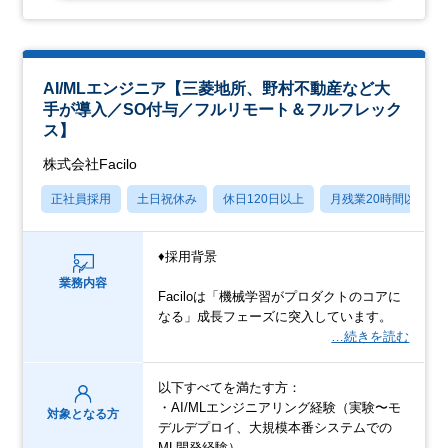
AI/MLエンジニア【三菱地所、野村不動産など大
手が導入／SO付与／フルリモート＆フルフレック
ス】
株式会社Facilo
正社員採用
土日祝休み
休日120日以上
月残業20時間以内
♦採用背景
業務内容
Faciloは「機械学習がプロダクトのコアに
なる」成長フェーズに突入しています。
…続きを読む
以下すべてを満たす方：
・AI/MLエンジニアリング経験（実験〜モ
対象となる方
デルデプロイ、大規模本番システムでの
ML開発経験）