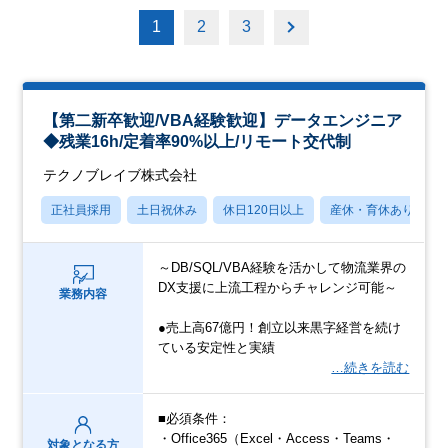
1
2
3
【第二新卒歓迎/VBA経験歓迎】データエンジニア
◆残業16h/定着率90%以上/リモート交代制
テクノブレイブ株式会社
正社員採用
土日祝休み
休日120日以上
産休・育休あり
～DB/SQL/VBA経験を活かして物流業界の
DX支援に上流工程からチャレンジ可能～
業務内容
●売上高67億円！創立以来黒字経営を続け
ている安定性と実績
…続きを読む
■必須条件：
・Office365（Excel・Access・Teams・
対象となる方