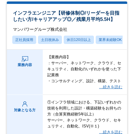
インフラエンジニア【研修体制◎/リーダーを目指
したい方/キャリアアップ◎／残業月平均5.5H】
マンパワーグループ株式会社
正社員採用
土日祝休み
休日120日以上
業界未経験OK
産
【業務内容】
：サーバー、ネットワーク、クラウド、セ
業務内容
キュリティ、自動化のいずれかを使った下
記業務
・コンサルティング、設計、構築、テスト
…続きを読む
①インフラ領域における、下記いずれかの
技術を利用した設計・構築経験をお持ちの
対象となる方
方（合算実務経験5年以上）
サーバー、ネットワーク、クラウド、セキ
ュリティ、自動化、ISV(※１)
…続きを読む