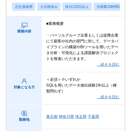
正社員採用
土日祝休み
休日120日以上
月残業20時間以内
■業務概要
業務内容
・パーソルグループ企業もしくは提携企業
にて顧客や社内の部門に対して、データパ
イプラインの構築やBIツールを用いたデー
タ分析・可視化による課題解決プロジェク
トを推進いただきます。
…続きを読む
＜必須＞※いずれか
SQLを用いたデータ抽出経験1年以上（種
対象となる方
類問わず）
…続きを読む
東京都
神奈川県
埼玉県
千葉県
勤務地