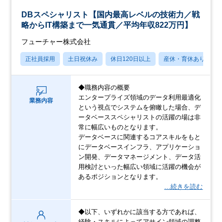
DBスペシャリスト【国内最高レベルの技術力／戦
略からIT構築まで一気通貫／平均年収822万円】
フューチャー株式会社
正社員採用
土日祝休み
休日120日以上
産休・育休あり
◆職務内容の概要
エンタープライズ領域のデータ利用最適化
業務内容
という視点でシステムを俯瞰した場合、デ
ータベーススペシャリストの活躍の場は非
常に幅広いものとなります。
データベースに関連するコアスキルをもと
にデータベースインフラ、アプリケーショ
ン開発、データマネージメント、データ活
用検討といった幅広い領域に活躍の機会が
あるポジションとなります。
…続きを読む
◆以下、いずれかに該当する方であれば、
経験・スキルによってアサイン領域の調整