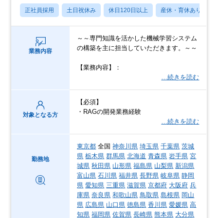
正社員採用
土日祝休み
休日120日以上
産休・育休あり
～～専門知識を活かした機械学習システム
の構築を主に担当していただきます。～～
業務内容
【業務内容】：
…続きを読む
【必須】
・RAGの開発業務経験
対象となる方
…続きを読む
東京都
全国
神奈川県
埼玉県
千葉県
茨城
県
栃木県
群馬県
北海道
青森県
岩手県
宮
勤務地
城県
秋田県
山形県
福島県
山梨県
新潟県
富山県
石川県
福井県
長野県
岐阜県
静岡
県
愛知県
三重県
滋賀県
京都府
大阪府
兵
庫県
奈良県
和歌山県
鳥取県
島根県
岡山
県
広島県
山口県
徳島県
香川県
愛媛県
高
知県
福岡県
佐賀県
長崎県
熊本県
大分県