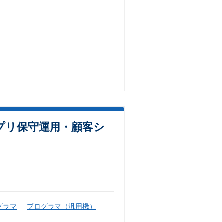
アプリ保守運用・顧客シ
グラマ
プログラマ（汎用機）