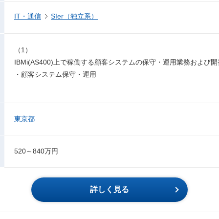
IT・通信
SIer（独立系）
（1）
IBMi(AS400)上で稼働する顧客システムの保守・運用業務および
・顧客システム保守・運用
東京都
520～840万円
詳しく見る