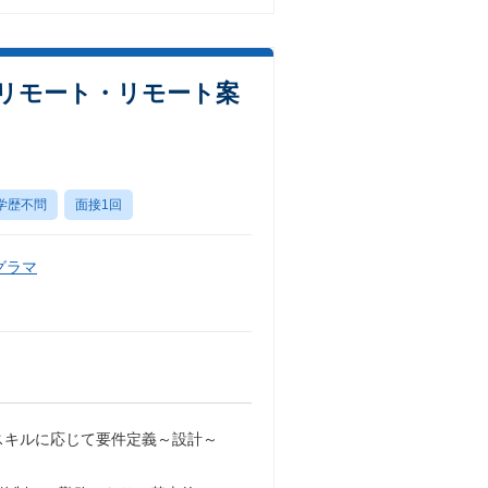
ルリモート・リモート案
学歴不問
面接1回
グラマ
スキルに応じて要件定義～設計～