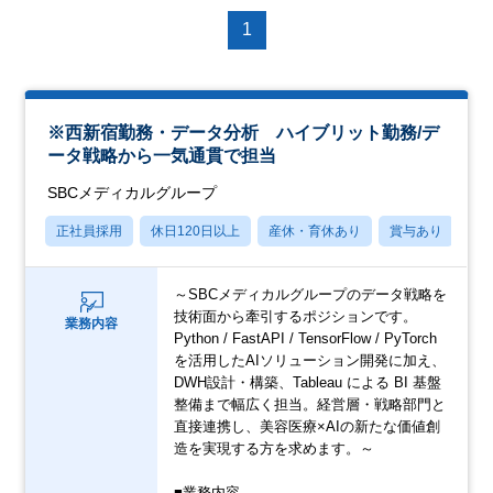
1
※西新宿勤務・データ分析 ハイブリット勤務/デ
ータ戦略から一気通貫で担当
SBCメディカルグループ
正社員採用
休日120日以上
産休・育休あり
賞与あり
転
～SBCメディカルグループのデータ戦略を
技術面から牽引するポジションです。
業務内容
Python / FastAPI / TensorFlow / PyTorch
を活用したAIソリューション開発に加え、
DWH設計・構築、Tableau による BI 基盤
整備まで幅広く担当。経営層・戦略部門と
直接連携し、美容医療×AIの新たな価値創
造を実現する方を求めます。～
■業務内容