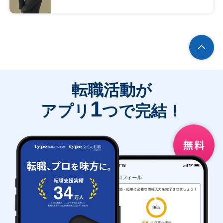
転職活動が
1
アプリ
つで完結！