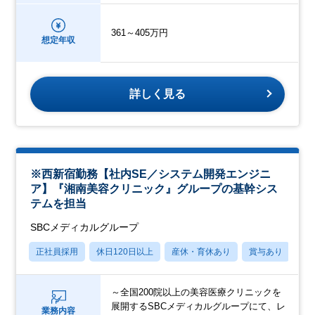
361～405万円
想定年収
詳しく見る
※西新宿勤務【社内SE／システム開発エンジニ
ア】『湘南美容クリニック』グループの基幹シス
テムを担当
SBCメディカルグループ
正社員採用
休日120日以上
産休・育休あり
賞与あり
転
～全国200院以上の美容医療クリニックを
展開するSBCメディカルグループにて、レ
業務内容