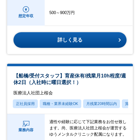
500～900万円
想定年収
詳しく見る
【船橋/受付スタッフ】育産休有/残業月10h程度/週
休2日（入社時に曜日選択！）
医療法人社団上桜会
正社員採用
職種・業界未経験OK
月残業20時間以内
賞与あ
適性や経験に応じて下記業務をお任せ致し
ます。尚、医療法人社団上桜会が運営する
業務内容
ゆうメンタルクリニック配属になります。