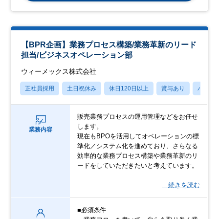
【BPR企画】業務プロセス構築/業務革新のリード
担当/ビジネスオペレーション部
ウィーメックス株式会社
正社員採用
土日祝休み
休日120日以上
賞与あり
パパマ
販売業務プロセスの運用管理などをお任せ
します。
業務内容
現在もBPOを活用してオペレーションの標
準化／システム化を進めており、さらなる
効率的な業務プロセス構築や業務革新のリ
ードをしていただきたいと考えています。
…続きを読む
■必須条件