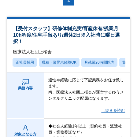
【受付スタッフ】研修体制充実/育産休有/残業月
10h程度/住宅手当あり/週休2日※入社時に曜日選
択！
医療法人社団上桜会
正社員採用
職種・業界未経験OK
月残業20時間以内
賞与あ
適性や経験に応じて下記業務をお任せ致し
ます。
業務内容
尚、医療法人社団上桜会が運営するゆうメ
ンタルクリニック配属になります。
…続きを読む
◆社会人経験1年以上（契約社員・派遣社
員・業務委託など）
対象となる方