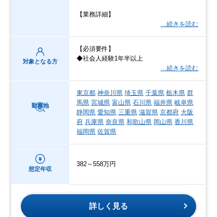
【業務詳細】
…続きを読む
【必須要件】
◆社会人経験1年半以上
対象となる方
…続きを読む
東京都
神奈川県
埼玉県
千葉県
栃木県
群
馬県
宮城県
富山県
石川県
福井県
岐阜県
勤務地
静岡県
愛知県
三重県
滋賀県
京都府
大阪
府
兵庫県
奈良県
和歌山県
岡山県
香川県
福岡県
佐賀県
382～558万円
想定年収
詳しく見る