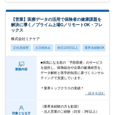
【営業】医療データの活用で保険者の健康課題を
解決に導く／プライム上場G／リモートOK・フレ
ックス
株式会社ミナケア
正社員採用
土日祝休み
休日120日以上
業界未経験OK
産
■病気になる前の「予防医療」のサービス
を提供し、保険組合や企業の健康経営を、
業務内容
データ解析と医学的知見に基づくコンサル
ティングで支援しています。
＊業界トップクラスの実績＊
…続きを読む
《業界未経験の方も歓迎》
・法人営業のご経験（目安：3年以上）
対象となる方