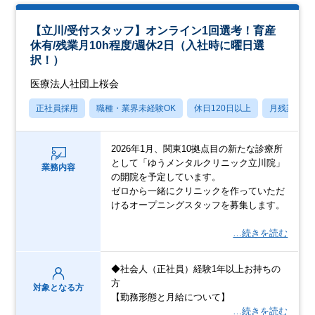
【立川/受付スタッフ】オンライン1回選考！育産
休有/残業月10h程度/週休2日（入社時に曜日選
択！）
医療法人社団上桜会
正社員採用
職種・業界未経験OK
休日120日以上
月残業20
2026年1月、関東10拠点目の新たな診療所
として「ゆうメンタルクリニック立川院」
業務内容
の開院を予定しています。
ゼロから一緒にクリニックを作っていただ
けるオープニングスタッフを募集します。
…続きを読む
◆社会人（正社員）経験1年以上お持ちの
方
対象となる方
【勤務形態と月給について】
…続きを読む