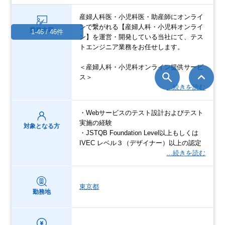
産婦人科医・小児科医・助産師にオンライ
ンで繋がれる【産婦人科・小児科オンライ
業務内容
1-46 / 46件
ン】を運営・開発している当社にて、テス
トエンジニア業務をお任せします。
＜産婦人科・小児科オンライン提供サービ
ス＞
…続きを読む
・Webサービスのテスト設計およびテスト
実施の経験
対象となる方
・JSTQB Foundation Level以上もしくは
IVEC レベル３（デザイナー）以上の認定
…続きを読む
東京都
勤務地