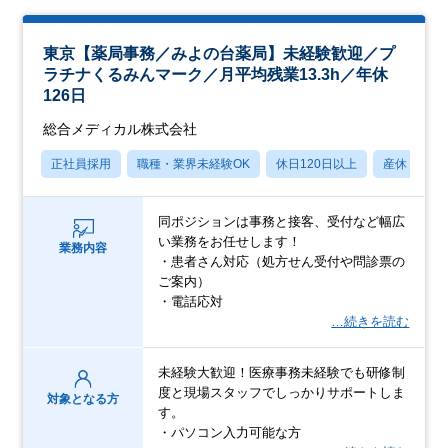
東京【薬局事務／みよの台薬局】未経験歓迎／プ
ラチナくるみんマーク／月平均残業13.3h／年休
126日
総合メディカル株式会社
正社員採用
職種・業界未経験OK
休日120日以上
産休・育休
同ポジションは事務と接客、受付など幅広
い業務をお任せします！
業務内容
・患者さん対応（処方せん受付や問診票の
ご案内）
・電話応対
…続きを読む
未経験大歓迎！医療事務未経験でも研修制
度と現場スタッフでしっかりサポートしま
対象となる方
す。
・パソコン入力可能な方