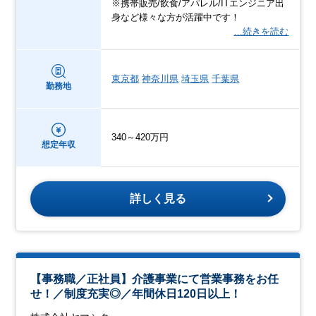
※携帯販売/飲食/アパレル/ITエンジニア出
身など様々な方が活躍中です！
…続きを読む
東京都
神奈川県
埼玉県
千葉県
勤務地
340～420万円
想定年収
詳しく見る
【事務職／正社員】介護事業にて営業事務をお任
せ！／制度充実◎／年間休日120日以上！