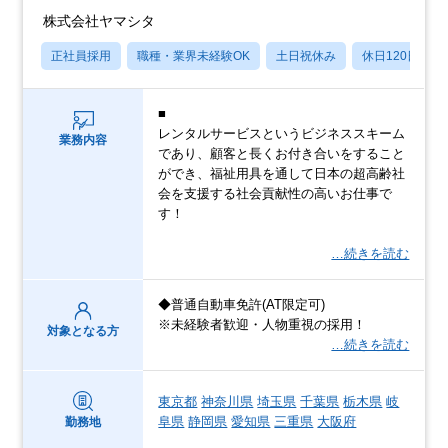
株式会社ヤマシタ
正社員採用
職種・業界未経験OK
土日祝休み
休日120日以上
■
レンタルサービスというビジネススキーム
業務内容
であり、顧客と長くお付き合いをすること
ができ、福祉用具を通して日本の超高齢社
会を支援する社会貢献性の高いお仕事で
す！
…続きを読む
◆普通自動車免許(AT限定可)
※未経験者歓迎・人物重視の採用！
対象となる方
…続きを読む
東京都
神奈川県
埼玉県
千葉県
栃木県
岐
阜県
静岡県
愛知県
三重県
大阪府
勤務地