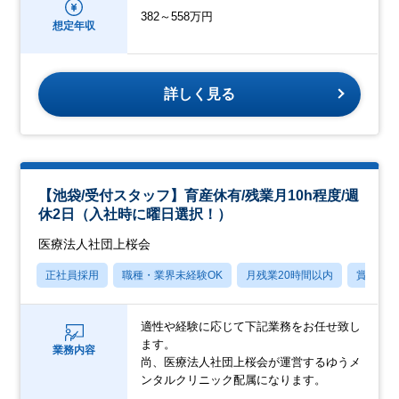
382～558万円
想定年収
詳しく見る
【池袋/受付スタッフ】育産休有/残業月10h程度/週
休2日（入社時に曜日選択！）
医療法人社団上桜会
正社員採用
職種・業界未経験OK
月残業20時間以内
賞与あ
適性や経験に応じて下記業務をお任せ致し
ます。
業務内容
尚、医療法人社団上桜会が運営するゆうメ
ンタルクリニック配属になります。