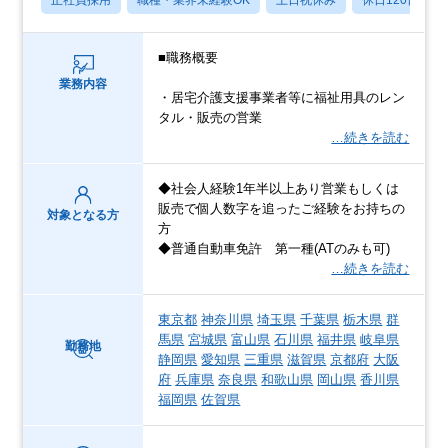
■職務概要
業務内容
・居宅介護支援事業者等に福祉用具のレン
タル・販売の営業
…続きを読む
◆社会人経験1年半以上あり営業もしくは
販売で個人数字を追ったご経験をお持ちの
対象となる方
方
◆普通自動車免許 第一種(ATのみも可)
…続きを読む
東京都
神奈川県
埼玉県
千葉県
栃木県
群
馬県
宮城県
富山県
石川県
福井県
岐阜県
勤務地
静岡県
愛知県
三重県
滋賀県
京都府
大阪
府
兵庫県
奈良県
和歌山県
岡山県
香川県
福岡県
佐賀県