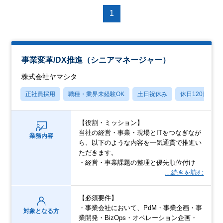
1
事業変革/DX推進（シニアマネージャー）
株式会社ヤマシタ
正社員採用
職種・業界未経験OK
土日祝休み
休日120日以上
【役割・ミッション】
当社の経営・事業・現場とITをつなぎなが
業務内容
ら、以下のような内容を一気通貫で推進い
ただきます。
・経営・事業課題の整理と優先順位付け
…続きを読む
【必須要件】
・事業会社において、PdM・事業企画・事
対象となる方
業開発・BizOps・オペレーション企画・