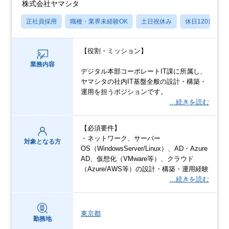
株式会社ヤマシタ
正社員採用
職種・業界未経験OK
土日祝休み
休日120日以上
【役割・ミッション】
業務内容
デジタル本部コーポレートIT課に所属し、
ヤマシタの社内IT基盤全般の設計・構築・
運用を担うポジションです。
…続きを読む
【必須要件】
・ネットワーク、サーバー
対象となる方
OS（WindowsServer/Linux）、AD・Azure
AD、仮想化（VMware等）、クラウド
（Azure/AWS等）の設計・構築・運用経験
…続きを読む
東京都
勤務地