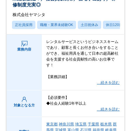
修制度充実◎
株式会社ヤマシタ
正社員採用
職種・業界未経験OK
土日祝休み
休日120日以上
レンタルサービスというビジネススキーム
であり、顧客と長くお付き合いをすること
業務内容
ができ、福祉用具を通して日本の超高齢社
会を支援する社会貢献性の高いお仕事で
す！
【業務詳細】
…続きを読む
【必須要件】
◆社会人経験1年半以上
対象となる方
…続きを読む
東京都
神奈川県
埼玉県
千葉県
栃木県
群
馬県
宮城県
富山県
石川県
福井県
岐阜県