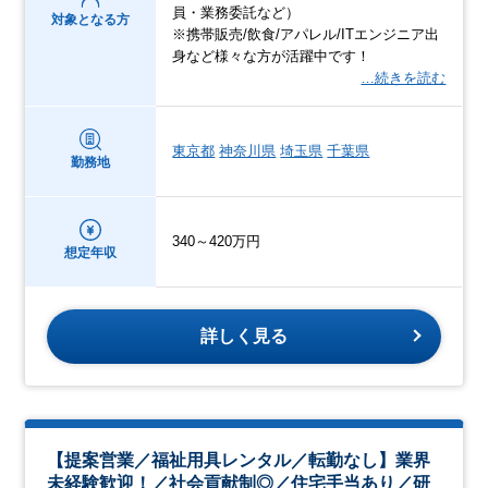
員・業務委託など）
対象となる方
※携帯販売/飲食/アパレル/ITエンジニア出
身など様々な方が活躍中です！
…続きを読む
東京都
神奈川県
埼玉県
千葉県
勤務地
340～420万円
想定年収
詳しく見る
【提案営業／福祉用具レンタル／転勤なし】業界
未経験歓迎！／社会貢献制◎／住宅手当あり／研