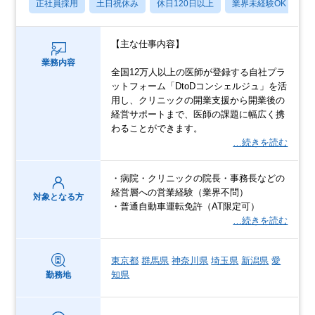
正社員採用
土日祝休み
休日120日以上
業界未経験OK
産
【主な仕事内容】
業務内容
全国12万人以上の医師が登録する自社プラ
ットフォーム「DtoDコンシェルジュ」を活
用し、クリニックの開業支援から開業後の
経営サポートまで、医師の課題に幅広く携
わることができます。
…続きを読む
・病院・クリニックの院長・事務長などの
経営層への営業経験（業界不問）
対象となる方
・普通自動車運転免許（AT限定可）
…続きを読む
東京都
群馬県
神奈川県
埼玉県
新潟県
愛
知県
勤務地