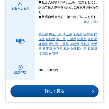
◆社会人経験1年半以上あり営業もしくは
販売で個人数字を追ったご経験をお持ちの
対象となる方
方
◆普通自動車免許 第一種(ATのみも可)
…続きを読む
東京都
神奈川県
埼玉県
千葉県
栃木県
群
馬県
宮城県
富山県
石川県
福井県
岐阜県
勤務地
静岡県
愛知県
三重県
滋賀県
京都府
大阪
府
兵庫県
奈良県
和歌山県
岡山県
香川県
福岡県
佐賀県
382～558万円
想定年収
詳しく見る