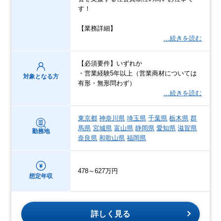
す！
【業務詳細】
…続きを読む
【必須要件】いずれか
・営業経験5年以上（営業商材については
対象となる方
有形・無形問わず）
…続きを読む
東京都
神奈川県
埼玉県
千葉県
栃木県
群
馬県
宮城県
富山県
静岡県
愛知県
滋賀県
勤務地
奈良県
和歌山県
福岡県
478～627万円
想定年収
詳しく見る