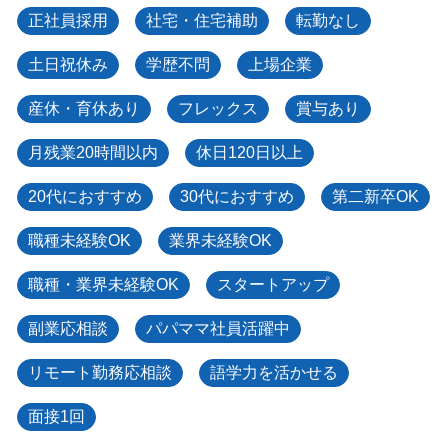
正社員採用
社宅・住宅補助
転勤なし
土日祝休み
学歴不問
上場企業
産休・育休あり
フレックス
賞与あり
月残業20時間以内
休日120日以上
20代におすすめ
30代におすすめ
第二新卒OK
職種未経験OK
業界未経験OK
職種・業界未経験OK
スタートアップ
副業応相談
パパママ社員活躍中
リモート勤務応相談
語学力を活かせる
面接1回