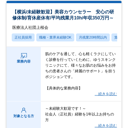
【横浜/未経験歓迎】美容カウンセラー 安心の研
修体制/育休産休有/平均残業月10h/年収350万円～
医療法人社団上桜会
正社員採用
職種・業界未経験OK
月残業20時間以内
賞与あ
肌のケアを通して、心も軽くラクにしてい
く診療を行っていくために、ゆうスキンク
業務内容
リニックにて、様々なお肌のお悩みをお持
ちの患者さんの「綺麗のサポート」を担う
ポジションです。
【具体的な業務内容】
…続きを読む
～未経験大歓迎です！～
社会人（正社員）経験を1年以上お持ちの
対象となる方
方
…続きを読む