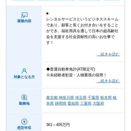
■
レンタルサービスというビジネススキーム
業務内容
であり、顧客と長くお付き合いをすること
ができ、福祉用具を通して日本の超高齢社
会を支援する社会貢献性の高いお仕事で
す！
…続きを読む
◆普通自動車免許(AT限定可)
※未経験者歓迎・人物重視の採用！
対象となる方
…続きを読む
東京都
神奈川県
埼玉県
千葉県
栃木県
岐
阜県
静岡県
愛知県
三重県
大阪府
勤務地
361～405万円
想定年収