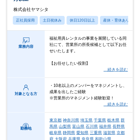
株式会社ヤマシタ
正社員採用
土日祝休み
休日120日以上
産休・育休あり
福祉用具レンタルの事業を展開している同
社にて、営業所の所長候補として以下お任
業務内容
せいたします。
【お任せしたい役割】
…続きを読む
・10名以上のメンバーをマネジメントし、
成果を出したご経験
対象となる方
※営業所のマネジメント経験歓迎！
…続きを読む
東京都
神奈川県
埼玉県
千葉県
栃木県
群
馬県
山梨県
富山県
石川県
福井県
長野県
勤務地
岐阜県
静岡県
愛知県
三重県
滋賀県
京都
府
大阪府
兵庫県
奈良県
和歌山県