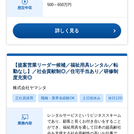
500～650万円
想定年収
詳しく見る
【提案営業リーダー候補／福祉用具レンタル／転
勤なし】／社会貢献制◎／住宅手当あり／研修制
度充実◎
株式会社ヤマシタ
正社員採用
職種・業界未経験OK
土日祝休み
休日120日以上
レンタルサービスというビジネススキーム
であり、顧客と長くお付き合いをすること
業務内容
ができ、福祉用具を通して日本の超高齢社
会を支援する社会貢献性の高いお仕事で