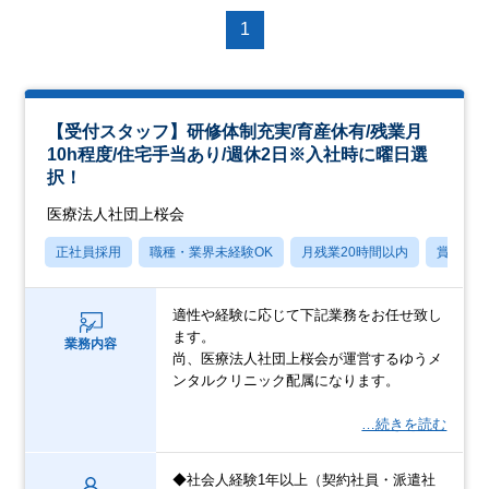
1
【受付スタッフ】研修体制充実/育産休有/残業月
10h程度/住宅手当あり/週休2日※入社時に曜日選
択！
医療法人社団上桜会
正社員採用
職種・業界未経験OK
月残業20時間以内
賞与あ
適性や経験に応じて下記業務をお任せ致し
ます。
業務内容
尚、医療法人社団上桜会が運営するゆうメ
ンタルクリニック配属になります。
…続きを読む
◆社会人経験1年以上（契約社員・派遣社