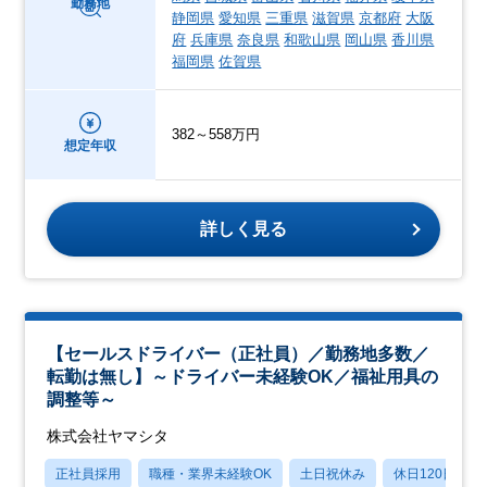
勤務地
静岡県
愛知県
三重県
滋賀県
京都府
大阪
府
兵庫県
奈良県
和歌山県
岡山県
香川県
福岡県
佐賀県
382～558万円
想定年収
詳しく見る
【セールスドライバー（正社員）／勤務地多数／
転勤は無し】～ドライバー未経験OK／福祉用具の
調整等～
株式会社ヤマシタ
正社員採用
職種・業界未経験OK
土日祝休み
休日120日以上