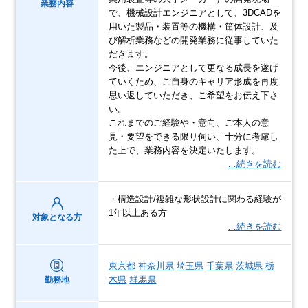
業務内容
で、機械設計エンジニアとして、3DCADを
用いた製品・装置等の機構・筐体設計、及
び解析業務などの開発業務に従事していた
だきます。
今後、エンジニアとして更なる成長を遂げ
ていくため、ご自身のキャリア形成を再度
思い返していただき、ご希望をお伝え下さ
い。
これまでのご経験や・意向、ご本人の意
見・要望をできる限り伺い、十分に考慮し
た上で、業務内容を決定いたします。
…続きを読む
・構造設計/複雑な形状設計に関わる経験が
1年以上ある方
対象となる方
…続きを読む
東京都
神奈川県
埼玉県
千葉県
茨城県
栃
木県
群馬県
勤務地