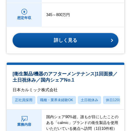
345～800万円
想定年収
詳しく見る
[衛生製品/機器のアフターメンテナンス]1回面接／
土日祝休み／国内シェアNo.1
日本カルミック株式会社
正社員採用
職種・業界未経験OK
土日祝休み
休日120日以上
国内シェア90%超、誰もが目にしたことの
ある「calmic」ブランドの衛生製品を使用
業務内容
いただいている拠点へ訪問（1日10件程）