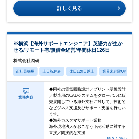
詳しく見る
※横浜【海外サポートエンジニア】英語力が生か
せる/リモート有/無借金経営/年間休日126日
株式会社図研
正社員採用
土日祝休み
休日120日以上
業界未経験OK
産
◆同社の電気回路設計／プリント基板設計
／製造用のCADシステムをグローバルに販
業務内容
売展開している海外支社に対して、技術的
なビジネス支援及びサポート支援を行ない
ます。
◆海外カスタマサポート業務
海外現地法人がおこなう下記活動に対する
直接／間接的な支援
…続きを読む