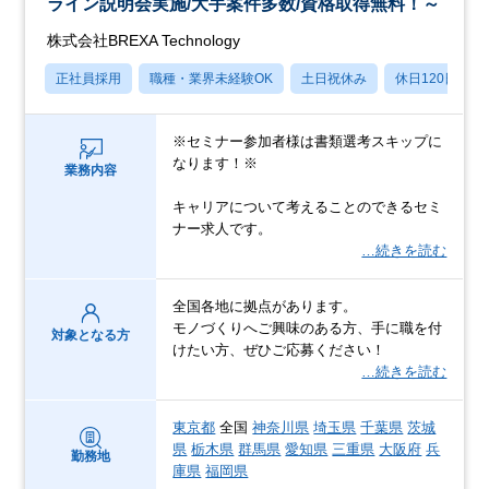
ライン説明会実施/大手案件多数/資格取得無料！～
株式会社BREXA Technology
正社員採用
職種・業界未経験OK
土日祝休み
休日120日以上
※セミナー参加者様は書類選考スキップに
なります！※
業務内容
キャリアについて考えることのできるセミ
ナー求人です。
…続きを読む
全国各地に拠点があります。
モノづくりへご興味のある方、手に職を付
対象となる方
けたい方、ぜひご応募ください！
…続きを読む
東京都
全国
神奈川県
埼玉県
千葉県
茨城
県
栃木県
群馬県
愛知県
三重県
大阪府
兵
勤務地
庫県
福岡県