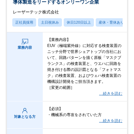
導体製造をリードするオンリーワン企業
レーザーテック株式会社
正社員採用
土日祝休み
休日120日以上
産休・育休あり
【業務内容】
EUV（極端紫外線）に対応する検査装置の
業務内容
ニッチ分野で世界シェアトップの当社にお
いて、回路パターンを描く原板「マスクブ
ランクス」の検査装置と、ウエハに回路を
焼き付ける際の設計図となる「フォトマス
ク」の検査装置、およびウェハ検査装置の
機構設計開発をご担当頂きます。
［変更の範囲］
…続きを読む
【必須】
・機械系の専攻をされていた方
対象となる方
…続きを読む