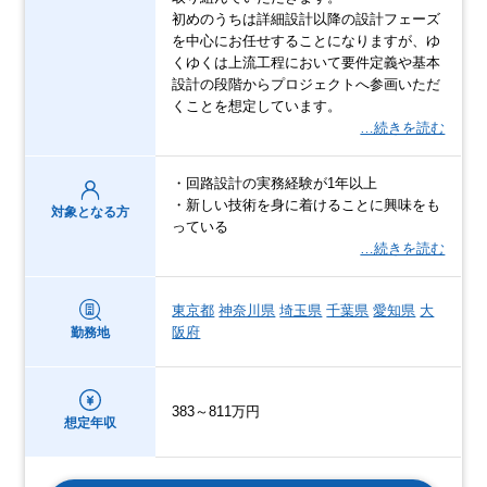
初めのうちは詳細設計以降の設計フェーズ
を中心にお任せすることになりますが、ゆ
くゆくは上流工程において要件定義や基本
設計の段階からプロジェクトへ参画いただ
くことを想定しています。
…続きを読む
・回路設計の実務経験が1年以上
・新しい技術を身に着けることに興味をも
対象となる方
っている
…続きを読む
東京都
神奈川県
埼玉県
千葉県
愛知県
大
阪府
勤務地
383～811万円
想定年収