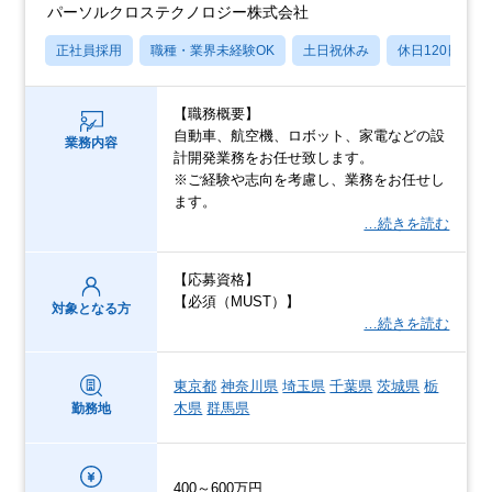
パーソルクロステクノロジー株式会社
正社員採用
職種・業界未経験OK
土日祝休み
休日120日以上
【職務概要】
自動車、航空機、ロボット、家電などの設
業務内容
計開発業務をお任せ致します。
※ご経験や志向を考慮し、業務をお任せし
ます。
…続きを読む
【応募資格】
【必須（MUST）】
対象となる方
…続きを読む
東京都
神奈川県
埼玉県
千葉県
茨城県
栃
木県
群馬県
勤務地
400～600万円