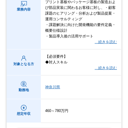
プリント基板やパッケージ基板の製造およ
び部品実装に関わるお客様に対し、・顧客
業務内容
課題のヒアリング・分析および製品提案・
運用コンサルティング
・課題解決に向けた開発機能の要件定義・
概要仕様設計
・製品導入後の活用サポート
…続きを読む
【必須要件】
◆対人スキル
対象となる方
…続きを読む
神奈川県
勤務地
460～780万円
想定年収