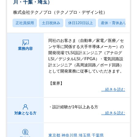
川・千葉・埼玉）
株式会社テクノプロ（テクノプロ・デザイン社）
正社員採用
土日祝休み
休日120日以上
産休・育休あり
同社のお客さま（自動車／家電／医療／セ
ンサ等に関係する大手半導体メーカー）の
業務内容
開発現場でLSI設計エンジニア（アナログ
LSI／デジタルLSI／FPGA）・電気回路設
計エンジニア（高周波回路／ボード回路）
として開発業務に従事していただきます。
【業界】
…続きを読む
・設計経験が1年以上ある方
…続きを読む
対象となる方
東京都
神奈川県
埼玉県
千葉県