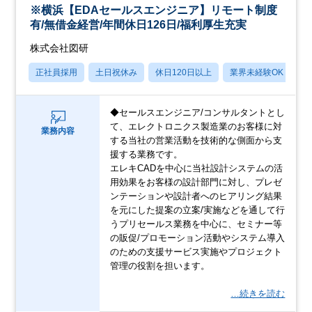
※横浜【EDAセールスエンジニア】リモート制度
有/無借金経営/年間休日126日/福利厚生充実
株式会社図研
正社員採用
土日祝休み
休日120日以上
業界未経験OK
産
◆セールスエンジニア/コンサルタントとし
て、エレクトロニクス製造業のお客様に対
業務内容
する当社の営業活動を技術的な側面から支
援する業務です。
エレキCADを中心に当社設計システムの活
用効果をお客様の設計部門に対し、プレゼ
ンテーションや設計者へのヒアリング結果
を元にした提案の立案/実施などを通して行
うプリセールス業務を中心に、セミナー等
の販促/プロモーション活動やシステム導入
のための支援サービス実施やプロジェクト
管理の役割を担います。
…続きを読む