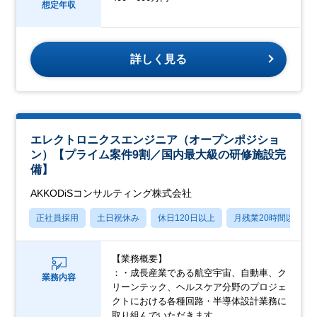
想定年収
詳しく見る
エレクトロニクスエンジニア（オープンポジショ
ン）【プライム案件9割／国内最大級の研修施設完
備】
AKKODiSコンサルティング株式会社
正社員採用
土日祝休み
休日120日以上
月残業20時間以内
【業務概要】
：・成長産業である航空宇宙、自動車、ク
業務内容
リーンテック、ヘルスケア分野のプロジェ
クトにおける各種回路・半導体設計業務に
取り組んでいただきます。