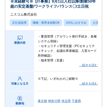
※未経験可※【IT事務】9月1日入社以降/創業50年
超の安定基盤/ワークライフバランス〇/土日祝
ニスコム株式会社
正社員採用
職種・業界未経験OK
20代におすすめ
土日祝休
・要員管理（アカウント発行手続き、各種
システム登録）
業務内容
・セキュリティ管理支援（PCセキュリテ
ィチェック、会議出席者確認、入室カード
所持確認）
・端末管理（支援）
…続きを読む
※下記、いずれかのご経験※
…続きを読む
対象となる方
東京都
神奈川県
埼玉県
千葉県
勤務地