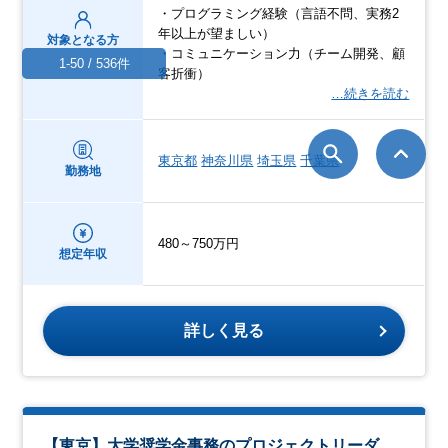
・プログラミング経験（言語不問、実務2
年以上が望ましい）
対象となる方
・コミュニケーション力（チーム開発、顧
1-50 / 536件
客折衝）
…続きを読む
東京都
神奈川県
埼玉県
千葉県
勤務地
480～750万円
想定年収
詳しく見る
【東京】大学奨学金事務のプロジェクトリーダ