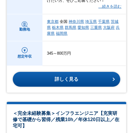
けたい方、ぜひご応募ください！
…続きを読む
東京都
全国
神奈川県
埼玉県
千葉県
茨城
県
栃木県
群馬県
愛知県
三重県
大阪府
兵
勤務地
庫県
福岡県
345～800万円
想定年収
詳しく見る
＜完全未経験募集＞インフラエンジニア【充実研
修で基礎から習得／残業10h／年休120日以上／在
宅可】