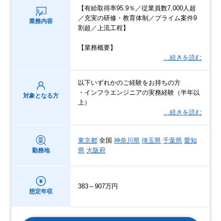
【有給取得率95.9％／従業員数7,000人超
／充実の研修・教育体制／プライム案件9
業務内容
割超／上流工程】
【業務概要】
…続きを読む
以下いずれかのご経験をお持ちの方
・インフラエンジニアの実務経験（半年以
対象となる方
上）
…続きを読む
東京都
全国
神奈川県
埼玉県
千葉県
愛知
県
大阪府
勤務地
383～907万円
想定年収