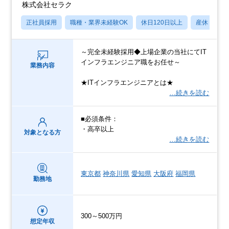
株式会社セラク
正社員採用
職種・業界未経験OK
休日120日以上
産休・育休
～完全未経験採用◆上場企業の当社にてIT
インフラエンジニア職をお任せ～
業務内容
★ITインフラエンジニアとは★
…続きを読む
■必須条件：
・高卒以上
対象となる方
…続きを読む
東京都
神奈川県
愛知県
大阪府
福岡県
勤務地
300～500万円
想定年収