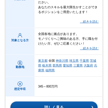
ださい。
あなたのスキルを最大限生かすことができ
るポジションをご用意いたします！
…続きを読む
全国各地に拠点があります。
モノづくりへご興味のある方、手に職を付
対象となる方
けたい方、ぜひご応募ください！
…続きを読む
東京都
全国
神奈川県
埼玉県
千葉県
茨城
県
栃木県
群馬県
愛知県
三重県
大阪府
兵
勤務地
庫県
福岡県
345～800万円
想定年収
詳しく見る