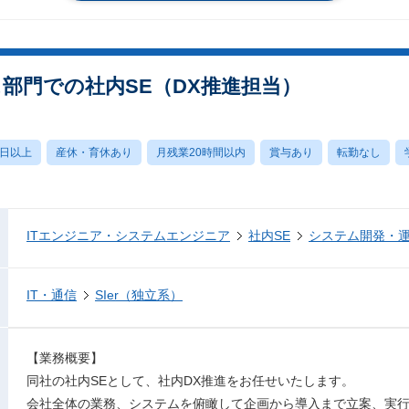
シス部門での社内SE（DX推進担当）
0日以上
産休・育休あり
月残業20時間以内
賞与あり
転勤なし
ITエンジニア・システムエンジニア
社内SE
システム開発・
IT・通信
SIer（独立系）
【業務概要】
同社の社内SEとして、社内DX推進をお任せいたします。
会社全体の業務、システムを俯瞰して企画から導入まで立案、実