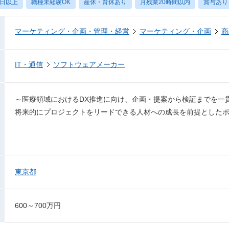
0日以上
職種未経験OK
産休・育休あり
月残業20時間以内
賞与あり
マーケティング・企画・管理・経営
マーケティング・企画
商
IT・通信
ソフトウェアメーカー
～医療領域におけるDX推進に向け、企画・提案から検証までを一
将来的にプロジェクトをリードできる人材への成長を前提とした
東京都
600～700万円