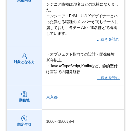
業務内容
ンジニア職種は70名ほどの規模になりまし
た。
エンジニア・PdM・UI/UXデザイナーとい
った異なる職種のメンバーが同じチームに
属しており、各チーム5～10名ほどで構成
しています。
…続きを読む
・オブジェクト指向での設計・開発経験
10年以上
対象となる方
・JavaやTypeScript,Kotlinなど、静的型付
け言語での開発経験
…続きを読む
東京都
勤務地
1000～1500万円
想定年収