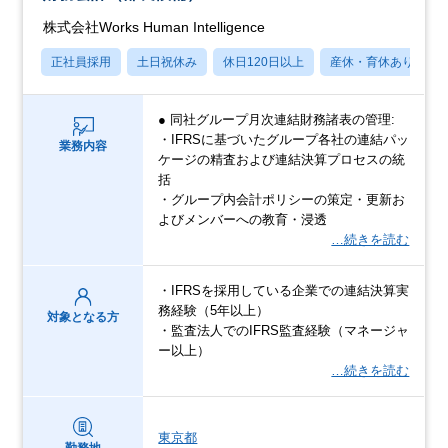
株式会社Works Human Intelligence
正社員採用
土日祝休み
休日120日以上
産休・育休あり
● 同社グループ月次連結財務諸表の管理:
・IFRSに基づいたグループ各社の連結パッ
業務内容
ケージの精査および連結決算プロセスの統
括
・グループ内会計ポリシーの策定・更新お
よびメンバーへの教育・浸透
…続きを読む
・IFRSを採用している企業での連結決算実
務経験（5年以上）
対象となる方
・監査法人でのIFRS監査経験（マネージャ
ー以上）
…続きを読む
東京都