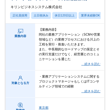
キリンビジネスシステム株式会社
正社員採用
土日祝休み
休日120日以上
業界未経験OK
賞
【業務内容】
同社の業務アプリケーション（SCMや営業
業務内容
領域など）の業務プロセスにおける川上の
工程を実行・推進いただきます。
また、中長期的なロードマップの策定とそ
の実行支援だけでなく、経営層とのコミュ
ニケーションを通じた
…続きを読む
・業務アプリケーションシステムに関する
プロジェクトマネージャもしくはITコンサ
対象となる方
ルティング領域での経験
…続きを読む
東京都