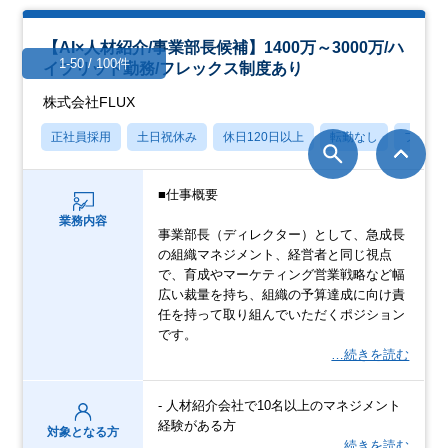
【AI×人材紹介/事業部長候補】1400万～3000万/ハ
1-50 / 100件
イブリッド勤務/フレックス制度あり
株式会社FLUX
正社員採用
土日祝休み
休日120日以上
転勤なし
フレッ
■仕事概要
業務内容
事業部長（ディレクター）として、急成長
の組織マネジメント、経営者と同じ視点
で、育成やマーケティング営業戦略など幅
広い裁量を持ち、組織の予算達成に向け責
任を持って取り組んでいただくポジション
です。
…続きを読む
- 人材紹介会社で10名以上のマネジメント
経験がある方
対象となる方
…続きを読む