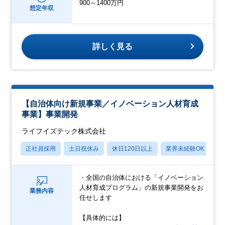
900～1400万円
想定年収
詳しく見る
【自治体向け新規事業／イノベーション人材育成
事業】事業開発
ライフイズテック株式会社
正社員採用
土日祝休み
休日120日以上
業界未経験OK
賞
・全国の自治体における「イノベーション
人材育成プログラム」の新規事業開発をお
業務内容
任せします
【具体的には】