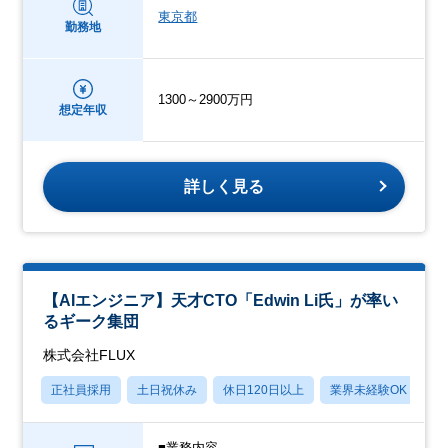
東京都
勤務地
1300～2900万円
想定年収
詳しく見る
【AIエンジニア】天才CTO「Edwin Li氏」が率い
るギーク集団
株式会社FLUX
正社員採用
土日祝休み
休日120日以上
業界未経験OK
月
■業務内容