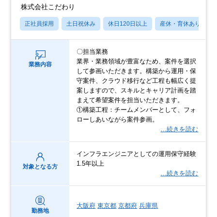
株式会社こだわり
正社員採用
土日祝休み
休日120日以上
産休・育休あり
〇担当業務
業界・業務領域が豊富なため、案件を選択
業務内容
して参画いただきます。構築から運用・保
守案件、クラウド移行など工程も幅広く提
案しますので、スキルとキャリア計画を踏
まえて希望案件を担当いただきます。
①構築工程：チームメンバーとして、フォ
ローしあいながら案件参画。
…続きを読む
インフラエンジニアとしての運用保守経験
1.5年以上
対象となる方
…続きを読む
大阪府
東京都
京都府
兵庫県
勤務地