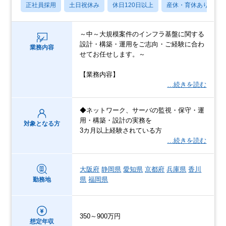
正社員採用
土日祝休み
休日120日以上
産休・育休あり
～中～大規模案件のインフラ基盤に関する
設計・構築・運用をご志向・ご経験に合わ
業務内容
せてお任せします。～
【業務内容】
…続きを読む
◆ネットワーク、サーバの監視・保守・運
用・構築・設計の実務を
対象となる方
3カ月以上経験されている方
…続きを読む
大阪府
静岡県
愛知県
京都府
兵庫県
香川
県
福岡県
勤務地
350～900万円
想定年収