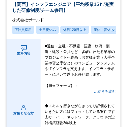
【関西】インフラエンジニア【平均残業15ｈ/充実
した研修制度/チーム参画】
株式会社ボールド
正社員採用
土日祝休み
休日120日以上
産休・育休あり
■通信・金融・不動産・医療・物流・製
造・建設・公共など、多岐にわたる業界の
業務内容
プロジェクトへ参画しお客様企業（大手企
業や官公庁など）のコンピュータシステム
やITインフラを支えます。インフラ・サポ
ートにおいて以下お任せ致します。
【担当フェーズ】：
…続きを読む
◆スキルを磨きながらきっちり評価されて
いきたい方にはフィットしている案件です
対象となる方
①サーバー、ネットワーク、クラウドの設
計構築経験3年以上