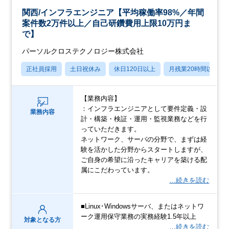
関西/インフラエンジニア【平均稼働率98%／年間
案件数2万件以上／自己研鑽費用上限10万円ま
で】
パーソルクロステクノロジー株式会社
正社員採用
土日祝休み
休日120日以上
月残業20時間以内
【業務内容】
：インフラエンジニアとして要件定義・設
業務内容
計・構築・検証・運用・監視業務などを行
っていただきます。
ネットワーク、サーバの分野で、まずは経
験を活かした分野からスタートしますが、
ご自身の希望に沿ったキャリアを築ける配
属にこだわっています。
…続きを読む
■Linux･Windowsサーバ、またはネットワ
ーク運用保守業務の実務経験1.5年以上
対象となる方
…続きを読む