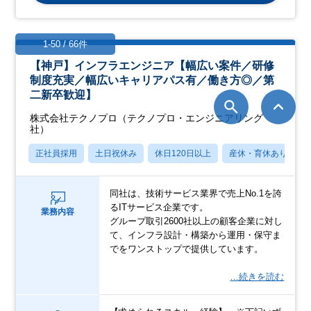
1-50 / 66件
【神戸】インフラエンジニア【幅広い案件／研修
制度充実／幅広いキャリアパス有／働き方◎／第
二新卒歓迎】
株式会社テクノプロ（テクノプロ・エンジニアリング
社）
正社員採用
土日祝休み
休日120日以上
産休・育休あり
同社は、技術サービス業界で売上No.1を誇
るITサービス企業です。
業務内容
グループ取引2600社以上の顧客企業に対し
て、インフラ設計・構築から運用・保守ま
でをワンストップで提供しています。
…続きを読む