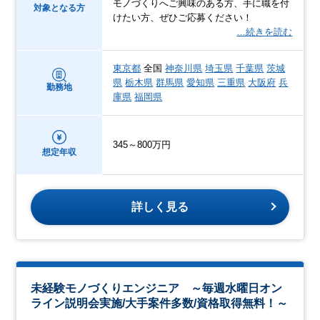
モノづくりへご興味のある方、手に職を付
対象となる方
けたい方、ぜひご応募ください！
…続きを読む
東京都
全国
神奈川県
埼玉県
千葉県
茨城
県
栃木県
群馬県
愛知県
三重県
大阪府
兵
勤務地
庫県
福岡県
345～800万円
想定年収
詳しく見る
未経験モノづくりエンジニア ～毎週水曜日オン
ライン説明会実施/大手案件多数/資格取得無料！～