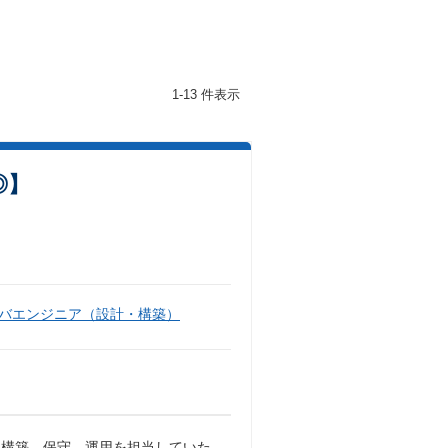
1-13 件表示
◎】
バエンジニア（設計・構築）
、構築、保守、運用を担当していた