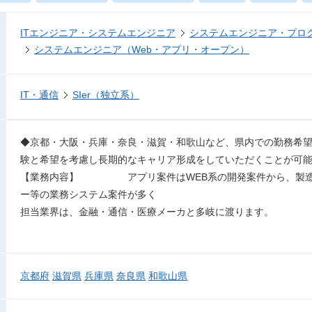
ITエンジニア・システムエンジニア
システムエンジニア・プロ
システムエンジニア（Web・アプリ・オープン）
IT・通信
SIer（独立系）
◆京都・大阪・兵庫・奈良・滋賀・和歌山など、県内での勤務希
験と希望を考慮し長期的なキャリア形成をしていただくことが可
【業務内容】 アプリ案件はWEB系の開発案件から、製造
ー等の業務システム案件が多く
担当業界は、金融・通信・医療メーカと多岐に渡ります。
京都府
滋賀県
兵庫県
奈良県
和歌山県