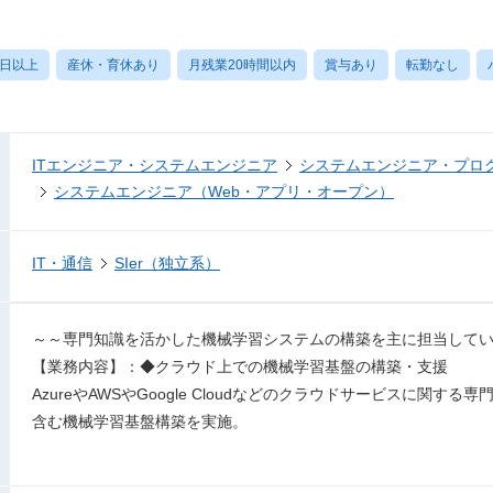
0日以上
産休・育休あり
月残業20時間以内
賞与あり
転勤なし
ITエンジニア・システムエンジニア
システムエンジニア・プロ
システムエンジニア（Web・アプリ・オープン）
IT・通信
SIer（独立系）
～～専門知識を活かした機械学習システムの構築を主に担当して
【業務内容】：◆クラウド上での機械学習基盤の構築・支援
AzureやAWSやGoogle Cloudなどのクラウドサービスに関
含む機械学習基盤構築を実施。