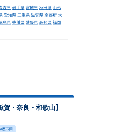
青森県
岩手県
宮城県
秋田県
山形
県
愛知県
三重県
滋賀県
京都府
大
徳島県
香川県
愛媛県
高知県
福岡
滋賀・奈良・和歌山】
学歴不問