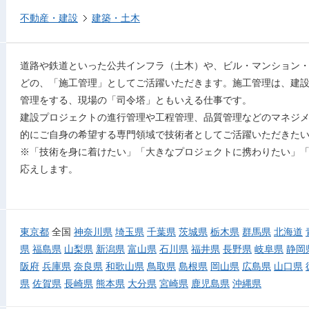
不動産・建設
建築・土木
道路や鉄道といった公共インフラ（土木）や、ビル・マンション
どの、「施工管理」としてご活躍いただきます。施工管理は、建
管理をする、現場の「司令塔」ともいえる仕事です。
建設プロジェクトの進行管理や工程管理、品質管理などのマネジ
的にご自身の希望する専門領域で技術者としてご活躍いただきた
※「技術を身に着けたい」「大きなプロジェクトに携わりたい」
応えします。
東京都
全国
神奈川県
埼玉県
千葉県
茨城県
栃木県
群馬県
北海道
県
福島県
山梨県
新潟県
富山県
石川県
福井県
長野県
岐阜県
静岡
阪府
兵庫県
奈良県
和歌山県
鳥取県
島根県
岡山県
広島県
山口県
県
佐賀県
長崎県
熊本県
大分県
宮崎県
鹿児島県
沖縄県