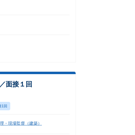
数／面接１回
接1回
理・現場監督（建築）