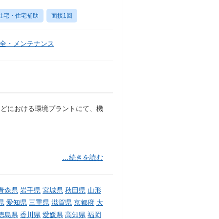
社宅・住宅補助
面接1回
全・メンテナンス
などにおける環境プラントにて、機
…続きを読む
青森県
岩手県
宮城県
秋田県
山形
県
愛知県
三重県
滋賀県
京都府
大
徳島県
香川県
愛媛県
高知県
福岡