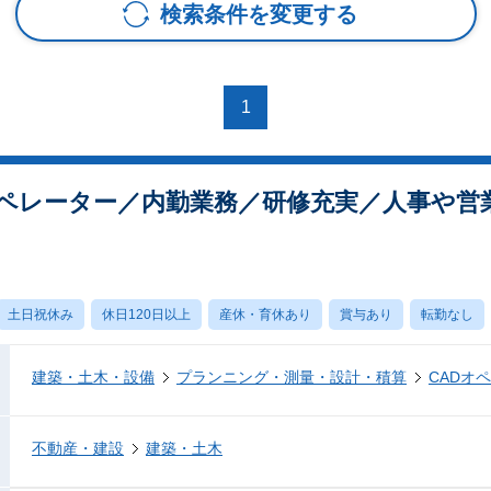
検索条件を変更する
1
オペレーター／内勤業務／研修充実／人事や営
土日祝休み
休日120日以上
産休・育休あり
賞与あり
転勤なし
建築・土木・設備
プランニング・測量・設計・積算
CADオ
不動産・建設
建築・土木