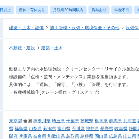
0日以上
産休・育休あり
月残業20時間以内
賞与あり
学歴不問
建築・土木・設備
施工管理・設備・環境保全・その他
設備保
不動産・建設
建築・土木
勤務エリア内の水処理施設・クリーンセンター・リサイクル施設
械設備の『点検・監視・メンテナンス』業務を担当頂きます。
具体的には、「運転」「保守」「点検」「管理」を行います。
・各種機械操作(クレーン操作・グリスアップ）
東京都
全国
神奈川県
埼玉県
千葉県
茨城県
栃木県
群馬県
北海道
県
福島県
山梨県
新潟県
富山県
石川県
福井県
長野県
岐阜県
静岡
阪府
兵庫県
奈良県
和歌山県
鳥取県
島根県
岡山県
広島県
山口県