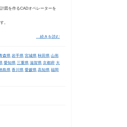
計図を作るCADオペレーターを
です。
…続きを読む
青森県
岩手県
宮城県
秋田県
山形
県
愛知県
三重県
滋賀県
京都府
大
徳島県
香川県
愛媛県
高知県
福岡