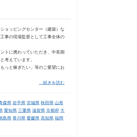
・ショッピングセンター（建築）な
設工事の現場監督として工事全体の
メントに携わっていただき、中長期
いと考えています。
「もっと稼ぎたい」等のご要望にお
…続きを読む
青森県
岩手県
宮城県
秋田県
山形
県
愛知県
三重県
滋賀県
京都府
大
徳島県
香川県
愛媛県
高知県
福岡