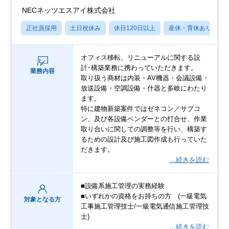
NECネッツエスアイ株式会社
正社員採用
土日祝休み
休日120日以上
産休・育休あり
オフィス移転、リニューアルに関する設
計･構築業務に携わっていただきます。
業務内容
取り扱う商材は内装・AV機器・会議設備・
放送設備・空調設備・什器と多岐にわたり
ます。
特に建物新築案件ではゼネコン／サブコ
ン、及び各設備ベンダーとの打合せ、作業
取り合いに関しての調整等を行い、構築す
るための設計及び施工図作成も行っていた
だきます。
…続きを読む
■設備系施工管理の実務経験
■いずれかの資格をお持ちの方 (一級電気
対象となる方
工事施工管理技士/一級電気通信施工管理技
士)
…続きを読む