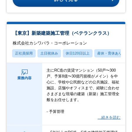
【東京】新築建築施工管理（ベテランクラス）
株式会社カシワバラ・コーポレーション
正社員採用
土日祝休み
休日120日以上
産休・育休あり
主にRC造の賃貸マンション（50戸〜300
戸、予算8億〜30億円規模がメイン）を中
業務内容
心に、学校や公民館などの公共施設、福祉
施設、店舗やオフィスまで、経験に合わせ
さまざまな現場の建築（新築）施工管理全
般をお任せします。
- 予算管理
…続きを読む