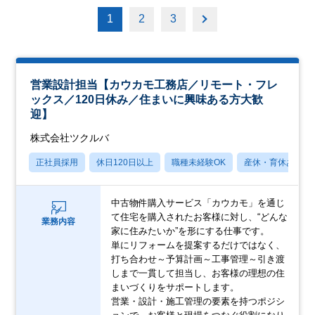
1
2
3
営業設計担当【カウカモ工務店／リモート・フレ
ックス／120日休み／住まいに興味ある方大歓
迎】
株式会社ツクルバ
正社員採用
休日120日以上
職種未経験OK
産休・育休あり
中古物件購入サービス「カウカモ」を通じ
て住宅を購入されたお客様に対し、“どんな
業務内容
家に住みたいか”を形にする仕事です。
単にリフォームを提案するだけではなく、
打ち合わせ～予算計画～工事管理～引き渡
しまで一貫して担当し、お客様の理想の住
まいづくりをサポートします。
営業・設計・施工管理の要素を持つポジシ