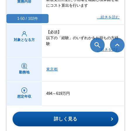
業務内容
にコスト算出を行います
…続きを読む
1-50 / 102件
【必須】
以下の「経験」のいずれかをお持ちの⽅経
対象となる方
験
…続きを読む
東京都
勤務地
494～619万円
想定年収
詳しく見る