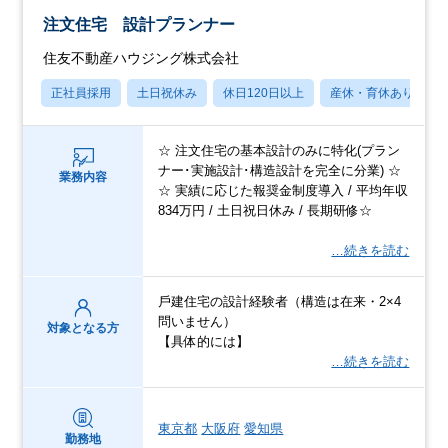
注文住宅 設計プランナー
住友不動産ハウジング株式会社
正社員採用
土日祝休み
休日120日以上
産休・育休あり
☆ 注⽂住宅の基本設計のみに特化(プラン
ナー･実施設計･構造設計を完全に分業) ☆
業務内容
☆ 実績に応じた報奨⾦制度導⼊ / 平均年収
834万円 / ⼟⽇祝⽇休み / ⻑期研修☆
…続きを読む
⼾建住宅の設計経験者（構造は在来・2×4
問いません）
対象となる方
【具体的には】
…続きを読む
東京都
大阪府
愛知県
勤務地