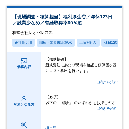
【現場調査・積算担当】福利厚生◎／年休123日
／残業少なめ／有給取得率80％超
株式会社レオパレス21
正社員採用
職種・業界未経験OK
土日祝休み
休日120日以上
【職務概要】
新規受注にあたり現場を確認し積算図を基
業務内容
にコスト算出を行います。
…続きを読む
【必須】
以下の 「経験」 のいずれかをお持ちの方
対象となる方
…続きを読む
埼玉県