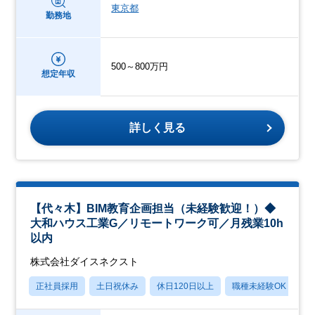
東京都
勤務地
500～800万円
想定年収
詳しく見る
【代々木】BIM教育企画担当（未経験歓迎！）◆
大和ハウス工業G／リモートワーク可／月残業10h
以内
株式会社ダイスネクスト
正社員採用
土日祝休み
休日120日以上
職種未経験OK
月