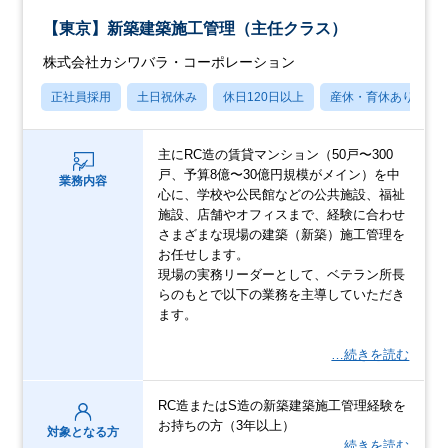
【東京】新築建築施工管理（主任クラス）
株式会社カシワバラ・コーポレーション
正社員採用
土日祝休み
休日120日以上
産休・育休あり
主にRC造の賃貸マンション（50戸〜300
戸、予算8億〜30億円規模がメイン）を中
業務内容
心に、学校や公民館などの公共施設、福祉
施設、店舗やオフィスまで、経験に合わせ
さまざまな現場の建築（新築）施工管理を
お任せします。
現場の実務リーダーとして、ベテラン所長
らのもとで以下の業務を主導していただき
ます。
…続きを読む
RC造またはS造の新築建築施工管理経験を
お持ちの方（3年以上）
対象となる方
…続きを読む