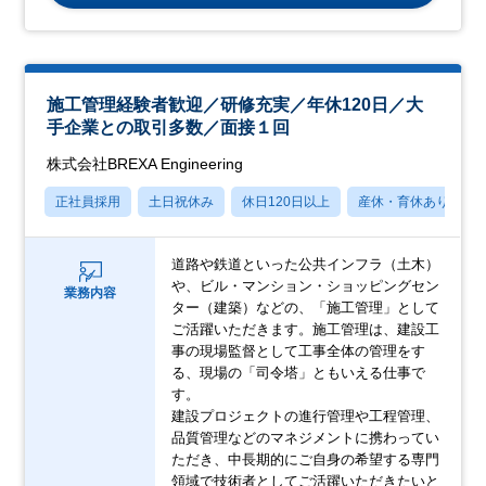
施工管理経験者歓迎／研修充実／年休120日／大
手企業との取引多数／面接１回
株式会社BREXA Engineering
正社員採用
土日祝休み
休日120日以上
産休・育休あり
道路や鉄道といった公共インフラ（土木）
や、ビル・マンション・ショッピングセン
業務内容
ター（建築）などの、「施工管理」として
ご活躍いただきます。施工管理は、建設工
事の現場監督として工事全体の管理をす
る、現場の「司令塔」ともいえる仕事で
す。
建設プロジェクトの進行管理や工程管理、
品質管理などのマネジメントに携わってい
ただき、中長期的にご自身の希望する専門
領域で技術者としてご活躍いただきたいと