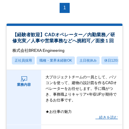
1
【経験者歓迎】CADオペレーター／内勤業務／研
修充実／人事や営業事務などへ挑戦可／面接１回
株式会社BREXA Engineering
正社員採用
職種・業界未経験OK
土日祝休み
休日120日以上
大プロジェクトチームの一員として、パソ
コンを使って、建物の設計図を作るCADオ
業務内容
ペレーターをお任せします。手に職がつ
き、事務職よりキャリア×年収UPが期待で
きるお仕事です。
★お仕事の魅力
…続きを読む