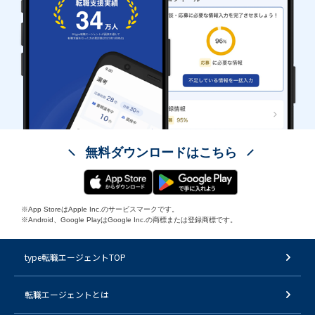
無料ダウンロードはこちら
※App StoreはApple Inc.のサービスマークです。
※Android、Google PlayはGoogle Inc.の商標または登録商標です。
type転職エージェントTOP
転職エージェントとは