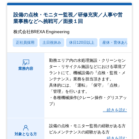
設備の点検・モニター監視／研修充実／人事や営
業事務などへ挑戦可／面接１回
株式会社BREXA Engineering
正社員採用
土日祝休み
休日120日以上
産休・育休あり
勤務エリア内の水処理施設・クリーンセン
ター・リサイクル施設などにおける環境プ
業務内容
ラントにて、機械設備の『点検・監視・メ
ンテナンス』業務を担当頂きます。
具体的には、「運転」「保守」「点検」
「管理」を行います。
・各種機械操作(クレーン操作・グリスアッ
プ）
…続きを読む
設備の点検・モニター監視の経験がある方
ビルメンテナンスの経験がある方
対象となる方
…続きを読む