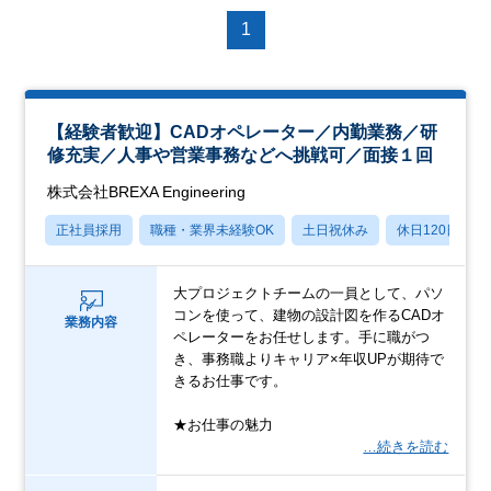
1
【経験者歓迎】CADオペレーター／内勤業務／研
修充実／人事や営業事務などへ挑戦可／面接１回
株式会社BREXA Engineering
正社員採用
職種・業界未経験OK
土日祝休み
休日120日以上
大プロジェクトチームの一員として、パソ
コンを使って、建物の設計図を作るCADオ
業務内容
ペレーターをお任せします。手に職がつ
き、事務職よりキャリア×年収UPが期待で
きるお仕事です。
★お仕事の魅力
…続きを読む