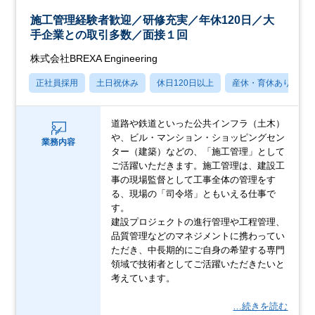
施工管理経験者歓迎／研修充実／年休120日／大
手企業との取引多数／面接１回
株式会社BREXA Engineering
正社員採用
土日祝休み
休日120日以上
産休・育休あり
道路や鉄道といった公共インフラ（土木）
や、ビル・マンション・ショッピングセン
業務内容
ター（建築）などの、「施工管理」として
ご活躍いただきます。施工管理は、建設工
事の現場監督として工事全体の管理をす
る、現場の「司令塔」ともいえる仕事で
す。
建設プロジェクトの進行管理や工程管理、
品質管理などのマネジメントに携わってい
ただき、中長期的にご自身の希望する専門
領域で技術者としてご活躍いただきたいと
考えています。
…続きを読む