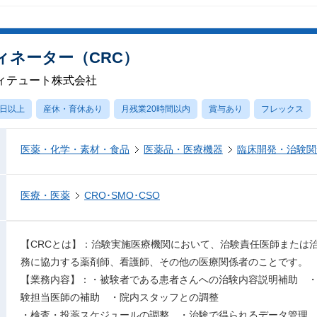
ィネーター（CRC）
ィテュート株式会社
0日以上
産休・育休あり
月残業20時間以内
賞与あり
フレックス
医薬・化学・素材・食品
医薬品・医療機器
臨床開発・治験関
医療・医薬
CRO･SMO･CSO
【CRCとは】：治験実施医療機関において、治験責任医師または
務に協力する薬剤師、看護師、その他の医療関係者のことです。
【業務内容】：・被験者である患者さんへの治験内容説明補助 
験担当医師の補助 ・院内スタッフとの調整
・検査・投薬スケジュールの調整 ・治験で得られるデータ管理