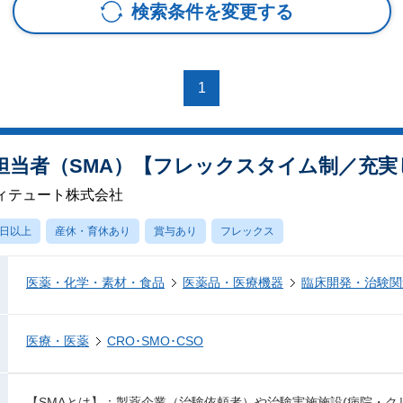
検索条件を変更する
1
担当者（SMA）【フレックスタイム制／充実
ィテュート株式会社
0日以上
産休・育休あり
賞与あり
フレックス
医薬・化学・素材・食品
医薬品・医療機器
臨床開発・治験関
医療・医薬
CRO･SMO･CSO
【SMAとは】：製薬企業（治験依頼者）や治験実施施設(病院・ク