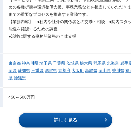
めの各種折衝や環境整備支援、事務業務などを担当していただき
までの重要なプロセスを推進する業務です。
【業務内容】：●社内や社外の関係者との交渉・相談 ●院内スタ
能性を確認するための調査
●治験に関する事務的業務の全体支援
東京都
神奈川県
埼玉県
千葉県
茨城県
栃木県
群馬県
北海道
岩手
岡県
愛知県
三重県
滋賀県
京都府
大阪府
鳥取県
岡山県
香川県
福
県
沖縄県
450～500万円
詳しく見る