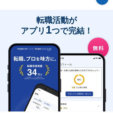
転職活動が
1
アプリ
つで完結！