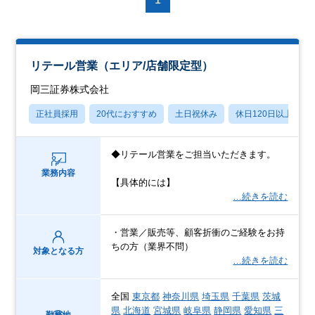
リテール営業（エリア/店舗限定型）
岡三証券株式会社
正社員採用
20代におすすめ
土日祝休み
休日120日以上
◆リテール営業をご担当いただきます。
業務内容
【具体的には】
…続きを読む
・営業／販売等、顧客折衝のご経験をお持
ちの方（業界不問）
対象となる方
…続きを読む
全国
東京都
神奈川県
埼玉県
千葉県
茨城
県
北海道
宮城県
岐阜県
静岡県
愛知県
三
勤務地