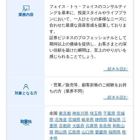
フェイス・トゥ・フェイスのコンサルティ
ングを基本に、投資スタイルやライフプラ
業務内容
ンにおいて、一人ひとりの多様なニーズに
合わせた最適な資産形成を提案しておりま
す。
証券ビジネスのプロフェッショナルとして
期待以上の価値を提供し、お客さまとの深
い信頼を築けた瞬間は、至上のやりがいを
感じられることでしょう。
…続きを読む
・営業／販売等、顧客折衝のご経験をお持
ちの方（業界不問）
対象となる方
…続きを読む
全国
東京都
神奈川県
埼玉県
千葉県
茨城
県
北海道
宮城県
岐阜県
静岡県
愛知県
三
勤務地
重県
京都府
大阪府
兵庫県
奈良県
和歌山
県
岡山県
広島県
山口県
愛媛県
福岡県
熊
本県