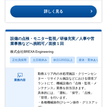
詳しく見る
設備の点検・モニター監視／研修充実／人事や営
業事務などへ挑戦可／面接１回
株式会社BREXA Engineering
正社員採用
土日祝休み
休日120日以上
産休・育休あり
勤務エリア内の水処理施設・クリーンセン
ター・リサイクル施設などにおける環境プ
業務内容
ラントにて、機械設備の『点検・監視・メ
ンテナンス』業務を担当頂きます。
具体的には、「運転」「保守」「点検」
「管理」を行います。
・各種機械操作(クレーン操作・グリスアッ